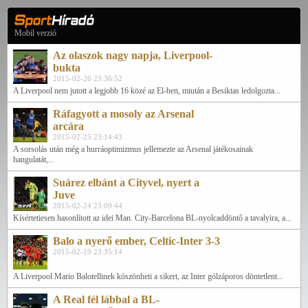
Mobil verzió
Az olaszok nagy napja, Liverpool-
bukta
2015-02-26 23:36:52
A Liverpool nem jutott a legjobb 16 közé az El-ben, miután a Besiktas ledolgozta...
Ráfagyott a mosoly az Arsenal
arcára
2015-02-25 23:14:43
A sorsolás után még a hurráoptimizmus jellemezte az Arsenal játékosainak
hangulatát,...
Suárez elbánt a Cityvel, nyert a
Juve
2015-02-24 23:09:44
Kísértetiesen hasonlított az idei Man. City-Barcelona BL-nyolcaddöntő a tavalyira, a...
Balo a nyerő ember, Celtic-Inter 3-3
2015-02-19 23:35:14
A Liverpool Mario Balotellinek köszönheti a sikert, az Inter gólzáporos döntetlent...
A Real fél lábbal a BL-