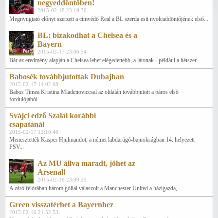
negyeddöntőben!
2015-02-18 23:19:30
Megnyugtató előnyt szerzett a címvédő Real a BL szerda esti nyolcaddöntőjének első...
BL: bizakodhat a Chelsea és a
Bayern
2015-02-17 23:06:54
Bár az eredmény alapján a Chelsea lehet elégedettebb, a látottak - például a hétszer...
Babosék továbbjutottak Dubajban
2015-02-17 14:02:08
Babos Tímea Kristina Mladenoviccsal az oldalán továbbjutott a páros első
fordulójából...
Svájci edző Szalai korábbi
csapatánál
2015-02-17 12:10:46
Menesztették Kasper Hjulmandot, a német labdarúgó-bajnokságban 14. helyezett
FSV...
Az MU állva maradt, jöhet az
Arsenal!
2015-02-16 23:09:29
A záró félórában három góllal válaszolt a Manchester United a házigazda,...
Green visszatérhet a Bayernhez
2015-02-16 21:52:53