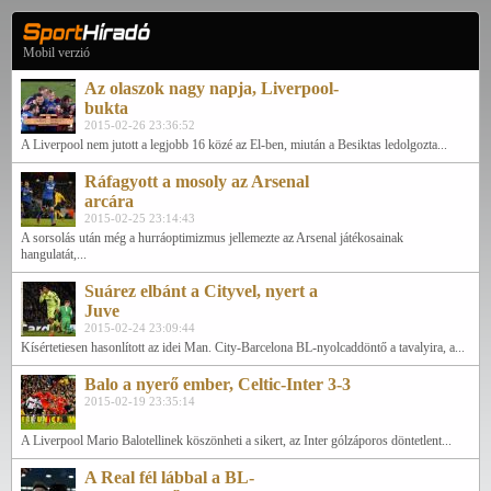
Mobil verzió
Az olaszok nagy napja, Liverpool-
bukta
2015-02-26 23:36:52
A Liverpool nem jutott a legjobb 16 közé az El-ben, miután a Besiktas ledolgozta...
Ráfagyott a mosoly az Arsenal
arcára
2015-02-25 23:14:43
A sorsolás után még a hurráoptimizmus jellemezte az Arsenal játékosainak
hangulatát,...
Suárez elbánt a Cityvel, nyert a
Juve
2015-02-24 23:09:44
Kísértetiesen hasonlított az idei Man. City-Barcelona BL-nyolcaddöntő a tavalyira, a...
Balo a nyerő ember, Celtic-Inter 3-3
2015-02-19 23:35:14
A Liverpool Mario Balotellinek köszönheti a sikert, az Inter gólzáporos döntetlent...
A Real fél lábbal a BL-