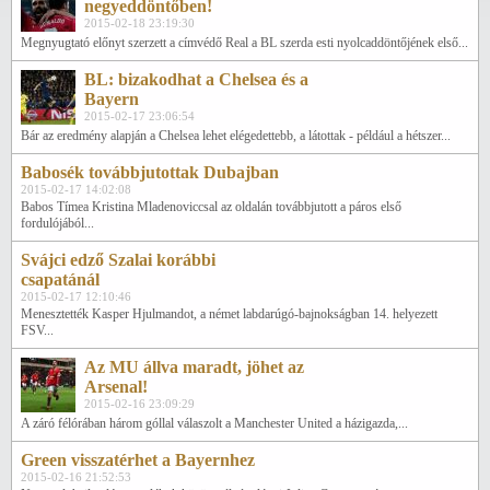
negyeddöntőben!
2015-02-18 23:19:30
Megnyugtató előnyt szerzett a címvédő Real a BL szerda esti nyolcaddöntőjének első...
BL: bizakodhat a Chelsea és a
Bayern
2015-02-17 23:06:54
Bár az eredmény alapján a Chelsea lehet elégedettebb, a látottak - például a hétszer...
Babosék továbbjutottak Dubajban
2015-02-17 14:02:08
Babos Tímea Kristina Mladenoviccsal az oldalán továbbjutott a páros első
fordulójából...
Svájci edző Szalai korábbi
csapatánál
2015-02-17 12:10:46
Menesztették Kasper Hjulmandot, a német labdarúgó-bajnokságban 14. helyezett
FSV...
Az MU állva maradt, jöhet az
Arsenal!
2015-02-16 23:09:29
A záró félórában három góllal válaszolt a Manchester United a házigazda,...
Green visszatérhet a Bayernhez
2015-02-16 21:52:53