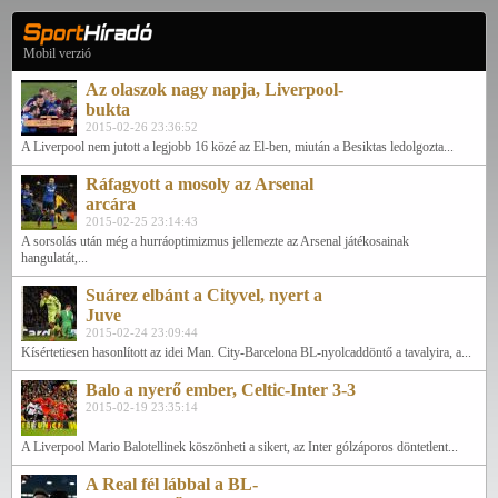
Mobil verzió
Az olaszok nagy napja, Liverpool-
bukta
2015-02-26 23:36:52
A Liverpool nem jutott a legjobb 16 közé az El-ben, miután a Besiktas ledolgozta...
Ráfagyott a mosoly az Arsenal
arcára
2015-02-25 23:14:43
A sorsolás után még a hurráoptimizmus jellemezte az Arsenal játékosainak
hangulatát,...
Suárez elbánt a Cityvel, nyert a
Juve
2015-02-24 23:09:44
Kísértetiesen hasonlított az idei Man. City-Barcelona BL-nyolcaddöntő a tavalyira, a...
Balo a nyerő ember, Celtic-Inter 3-3
2015-02-19 23:35:14
A Liverpool Mario Balotellinek köszönheti a sikert, az Inter gólzáporos döntetlent...
A Real fél lábbal a BL-