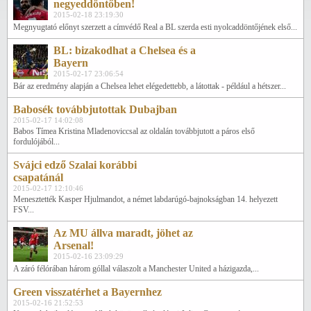
negyeddöntőben!
2015-02-18 23:19:30
Megnyugtató előnyt szerzett a címvédő Real a BL szerda esti nyolcaddöntőjének első...
BL: bizakodhat a Chelsea és a
Bayern
2015-02-17 23:06:54
Bár az eredmény alapján a Chelsea lehet elégedettebb, a látottak - például a hétszer...
Babosék továbbjutottak Dubajban
2015-02-17 14:02:08
Babos Tímea Kristina Mladenoviccsal az oldalán továbbjutott a páros első
fordulójából...
Svájci edző Szalai korábbi
csapatánál
2015-02-17 12:10:46
Menesztették Kasper Hjulmandot, a német labdarúgó-bajnokságban 14. helyezett
FSV...
Az MU állva maradt, jöhet az
Arsenal!
2015-02-16 23:09:29
A záró félórában három góllal válaszolt a Manchester United a házigazda,...
Green visszatérhet a Bayernhez
2015-02-16 21:52:53