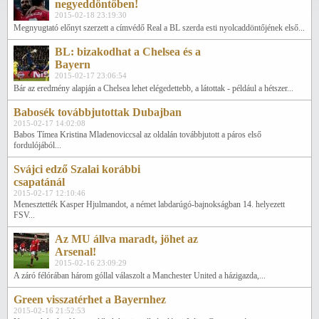
negyeddöntőben!
2015-02-18 23:19:30
Megnyugtató előnyt szerzett a címvédő Real a BL szerda esti nyolcaddöntőjének első...
BL: bizakodhat a Chelsea és a
Bayern
2015-02-17 23:06:54
Bár az eredmény alapján a Chelsea lehet elégedettebb, a látottak - például a hétszer...
Babosék továbbjutottak Dubajban
2015-02-17 14:02:08
Babos Tímea Kristina Mladenoviccsal az oldalán továbbjutott a páros első
fordulójából...
Svájci edző Szalai korábbi
csapatánál
2015-02-17 12:10:46
Menesztették Kasper Hjulmandot, a német labdarúgó-bajnokságban 14. helyezett
FSV...
Az MU állva maradt, jöhet az
Arsenal!
2015-02-16 23:09:29
A záró félórában három góllal válaszolt a Manchester United a házigazda,...
Green visszatérhet a Bayernhez
2015-02-16 21:52:53