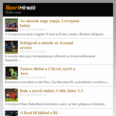
Mobil verzió
Az olaszok nagy napja, Liverpool-
bukta
2015-02-26 23:36:52
A Liverpool nem jutott a legjobb 16 közé az El-ben, miután a Besiktas ledolgozta...
Ráfagyott a mosoly az Arsenal
arcára
2015-02-25 23:14:43
A sorsolás után még a hurráoptimizmus jellemezte az Arsenal játékosainak
hangulatát,...
Suárez elbánt a Cityvel, nyert a
Juve
2015-02-24 23:09:44
Kísértetiesen hasonlított az idei Man. City-Barcelona BL-nyolcaddöntő a tavalyira, a...
Balo a nyerő ember, Celtic-Inter 3-3
2015-02-19 23:35:14
A Liverpool Mario Balotellinek köszönheti a sikert, az Inter gólzáporos döntetlent...
A Real fél lábbal a BL-