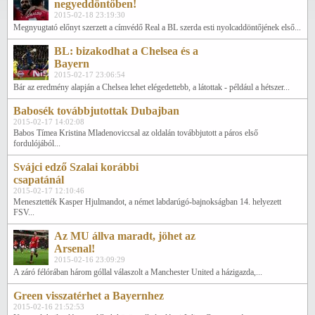
negyeddöntőben!
2015-02-18 23:19:30
Megnyugtató előnyt szerzett a címvédő Real a BL szerda esti nyolcaddöntőjének első...
BL: bizakodhat a Chelsea és a
Bayern
2015-02-17 23:06:54
Bár az eredmény alapján a Chelsea lehet elégedettebb, a látottak - például a hétszer...
Babosék továbbjutottak Dubajban
2015-02-17 14:02:08
Babos Tímea Kristina Mladenoviccsal az oldalán továbbjutott a páros első
fordulójából...
Svájci edző Szalai korábbi
csapatánál
2015-02-17 12:10:46
Menesztették Kasper Hjulmandot, a német labdarúgó-bajnokságban 14. helyezett
FSV...
Az MU állva maradt, jöhet az
Arsenal!
2015-02-16 23:09:29
A záró félórában három góllal válaszolt a Manchester United a házigazda,...
Green visszatérhet a Bayernhez
2015-02-16 21:52:53