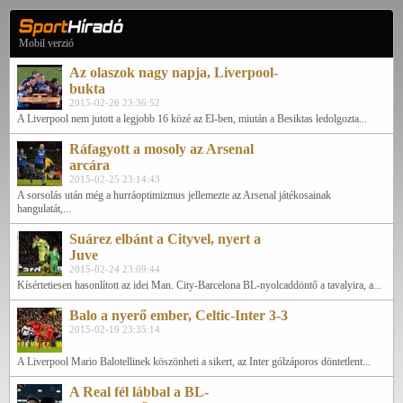
Mobil verzió
Az olaszok nagy napja, Liverpool-
bukta
2015-02-26 23:36:52
A Liverpool nem jutott a legjobb 16 közé az El-ben, miután a Besiktas ledolgozta...
Ráfagyott a mosoly az Arsenal
arcára
2015-02-25 23:14:43
A sorsolás után még a hurráoptimizmus jellemezte az Arsenal játékosainak
hangulatát,...
Suárez elbánt a Cityvel, nyert a
Juve
2015-02-24 23:09:44
Kísértetiesen hasonlított az idei Man. City-Barcelona BL-nyolcaddöntő a tavalyira, a...
Balo a nyerő ember, Celtic-Inter 3-3
2015-02-19 23:35:14
A Liverpool Mario Balotellinek köszönheti a sikert, az Inter gólzáporos döntetlent...
A Real fél lábbal a BL-