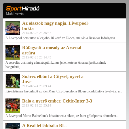
Mobil verzió
Az olaszok nagy napja, Liverpool-
bukta
2015-02-26 23:36:52
A Liverpool nem jutott a legjobb 16 közé az El-ben, miután a Besiktas ledolgozta...
Ráfagyott a mosoly az Arsenal
arcára
2015-02-25 23:14:43
A sorsolás után még a hurráoptimizmus jellemezte az Arsenal játékosainak
hangulatát,...
Suárez elbánt a Cityvel, nyert a
Juve
2015-02-24 23:09:44
Kísértetiesen hasonlított az idei Man. City-Barcelona BL-nyolcaddöntő a tavalyira, a...
Balo a nyerő ember, Celtic-Inter 3-3
2015-02-19 23:35:14
A Liverpool Mario Balotellinek köszönheti a sikert, az Inter gólzáporos döntetlent...
A Real fél lábbal a BL-