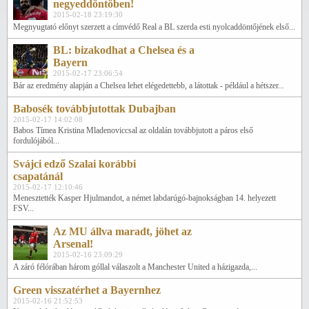
negyeddöntőben!
2015-02-18 23:19:30
Megnyugtató előnyt szerzett a címvédő Real a BL szerda esti nyolcaddöntőjének első...
BL: bizakodhat a Chelsea és a
Bayern
2015-02-17 23:06:54
Bár az eredmény alapján a Chelsea lehet elégedettebb, a látottak - például a hétszer...
Babosék továbbjutottak Dubajban
2015-02-17 14:02:08
Babos Tímea Kristina Mladenoviccsal az oldalán továbbjutott a páros első
fordulójából...
Svájci edző Szalai korábbi
csapatánál
2015-02-17 12:10:46
Menesztették Kasper Hjulmandot, a német labdarúgó-bajnokságban 14. helyezett
FSV...
Az MU állva maradt, jöhet az
Arsenal!
2015-02-16 23:09:29
A záró félórában három góllal válaszolt a Manchester United a házigazda,...
Green visszatérhet a Bayernhez
2015-02-16 21:52:53