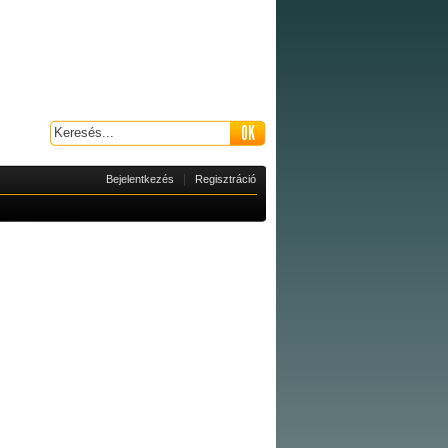
|
Bejelentkezés
Regisztráció