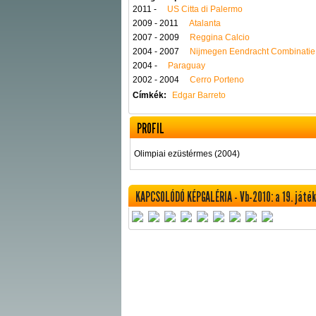
2011 -
US Citta di Palermo
2009 - 2011
Atalanta
2007 - 2009
Reggina Calcio
2004 - 2007
Nijmegen Eendracht Combinatie
2004 -
Paraguay
2002 - 2004
Cerro Porteno
Címkék:
Edgar Barreto
PROFIL
Olimpiai ezüstérmes (2004)
KAPCSOLÓDÓ KÉPGALÉRIA - Vb-2010: a 19. játék