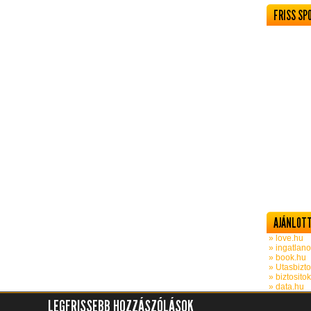
FRISS SP
AJÁNLOTT
» love.hu
» ingatlano
» book.hu
» Utasbizto
» biztosito
» data.hu
LEGFRISSEBB HOZZÁSZÓLÁSOK