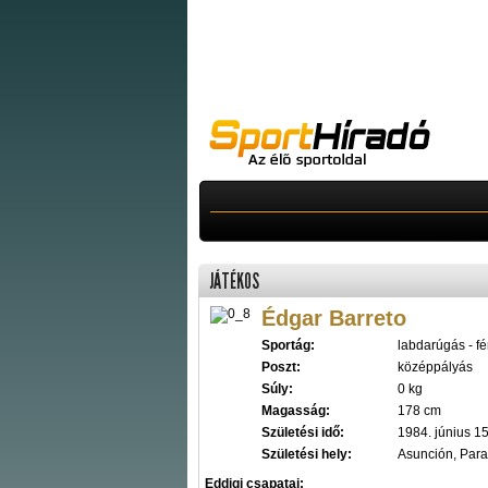
JÁTÉKOS
Édgar Barreto
Sportág:
labdarúgás - fér
Poszt:
középpályás
Súly:
0 kg
Magasság:
178 cm
Születési idő:
1984. június 15
Születési hely:
Asunción, Par
Eddigi csapatai: