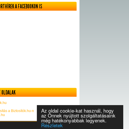
ORTHÍREK A FACEBOOKON IS
 OLDALAK
k.hu
Az oldal cookie-kat használ, hogy
sítás a Biztosítók.hu-n
az Önnek nyújtott szolgáltatásaink
k.hu
még hatékonyabbak legyenek.
Részletek