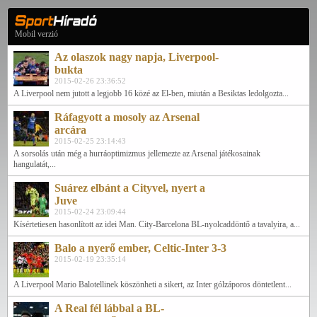
Mobil verzió
Az olaszok nagy napja, Liverpool-
bukta
2015-02-26 23:36:52
A Liverpool nem jutott a legjobb 16 közé az El-ben, miután a Besiktas ledolgozta...
Ráfagyott a mosoly az Arsenal
arcára
2015-02-25 23:14:43
A sorsolás után még a hurráoptimizmus jellemezte az Arsenal játékosainak
hangulatát,...
Suárez elbánt a Cityvel, nyert a
Juve
2015-02-24 23:09:44
Kísértetiesen hasonlított az idei Man. City-Barcelona BL-nyolcaddöntő a tavalyira, a...
Balo a nyerő ember, Celtic-Inter 3-3
2015-02-19 23:35:14
A Liverpool Mario Balotellinek köszönheti a sikert, az Inter gólzáporos döntetlent...
A Real fél lábbal a BL-