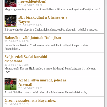
negyeddöntőben!
2015-02-18 23:19:30
Megnyugtató előnyt szerzett a címvédő Real a BL szerda esti nyolcaddöntőjének első...
BL: bizakodhat a Chelsea és a
Bayern
2015-02-17 23:06:54
Bár az eredmény alapján a Chelsea lehet elégedettebb, a látottak - például a hétszer...
Babosék továbbjutottak Dubajban
2015-02-17 14:02:08
Babos Tímea Kristina Mladenoviccsal az oldalán továbbjutott a páros első
fordulójából...
Svájci edző Szalai korábbi
csapatánál
2015-02-17 12:10:46
Menesztették Kasper Hjulmandot, a német labdarúgó-bajnokságban 14. helyezett
FSV...
Az MU állva maradt, jöhet az
Arsenal!
2015-02-16 23:09:29
A záró félórában három góllal válaszolt a Manchester United a házigazda,...
Green visszatérhet a Bayernhez
2015-02-16 21:52:53