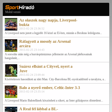
Mobil verzió
Az olaszok nagy napja, Liverpool-
bukta
2015-02-26 23:36:52
A Liverpool nem jutott a legjobb 16 közé az El-ben, miután a Besiktas ledolgozta...
Ráfagyott a mosoly az Arsenal
arcára
2015-02-25 23:14:43
A sorsolás után még a hurráoptimizmus jellemezte az Arsenal játékosainak
hangulatát,...
Suárez elbánt a Cityvel, nyert a
Juve
2015-02-24 23:09:44
Kísértetiesen hasonlított az idei Man. City-Barcelona BL-nyolcaddöntő a tavalyira, a...
Balo a nyerő ember, Celtic-Inter 3-3
2015-02-19 23:35:14
A Liverpool Mario Balotellinek köszönheti a sikert, az Inter gólzáporos döntetlent...
A Real fél lábbal a BL-