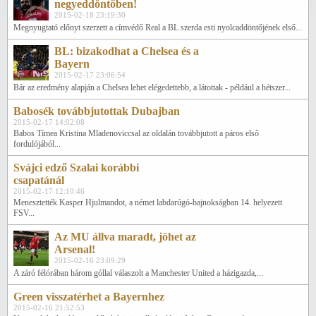
negyeddöntőben!
2015-02-18 23:19:30
Megnyugtató előnyt szerzett a címvédő Real a BL szerda esti nyolcaddöntőjének első...
BL: bizakodhat a Chelsea és a
Bayern
2015-02-17 23:06:54
Bár az eredmény alapján a Chelsea lehet elégedettebb, a látottak - például a hétszer...
Babosék továbbjutottak Dubajban
2015-02-17 14:02:08
Babos Tímea Kristina Mladenoviccsal az oldalán továbbjutott a páros első
fordulójából...
Svájci edző Szalai korábbi
csapatánál
2015-02-17 12:10:46
Menesztették Kasper Hjulmandot, a német labdarúgó-bajnokságban 14. helyezett
FSV...
Az MU állva maradt, jöhet az
Arsenal!
2015-02-16 23:09:29
A záró félórában három góllal válaszolt a Manchester United a házigazda,...
Green visszatérhet a Bayernhez
2015-02-16 21:52:53