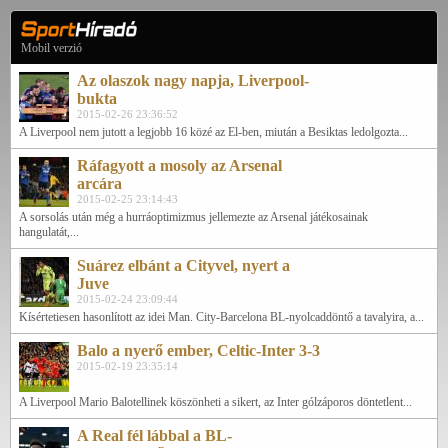
Mobil verzió
Az olaszok nagy napja, Liverpool-
bukta
2015-02-26 23:36:52
A Liverpool nem jutott a legjobb 16 közé az El-ben, miután a Besiktas ledolgozta...
Ráfagyott a mosoly az Arsenal
arcára
2015-02-25 23:14:43
A sorsolás után még a hurráoptimizmus jellemezte az Arsenal játékosainak
hangulatát,...
Suárez elbánt a Cityvel, nyert a
Juve
2015-02-24 23:09:44
Kísértetiesen hasonlított az idei Man. City-Barcelona BL-nyolcaddöntő a tavalyira, a...
Balo a nyerő ember, Celtic-Inter 3-3
2015-02-19 23:35:14
A Liverpool Mario Balotellinek köszönheti a sikert, az Inter gólzáporos döntetlent...
A Real fél lábbal a BL-