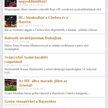
negyeddöntőben!
2015-02-18 23:19:30
Megnyugtató előnyt szerzett a címvédő Real a BL szerda esti nyolcaddöntőjének első...
BL: bizakodhat a Chelsea és a
Bayern
2015-02-17 23:06:54
Bár az eredmény alapján a Chelsea lehet elégedettebb, a látottak - például a hétszer...
Babosék továbbjutottak Dubajban
2015-02-17 14:02:08
Babos Tímea Kristina Mladenoviccsal az oldalán továbbjutott a páros első
fordulójából...
Svájci edző Szalai korábbi
csapatánál
2015-02-17 12:10:46
Menesztették Kasper Hjulmandot, a német labdarúgó-bajnokságban 14. helyezett
FSV...
Az MU állva maradt, jöhet az
Arsenal!
2015-02-16 23:09:29
A záró félórában három góllal válaszolt a Manchester United a házigazda,...
Green visszatérhet a Bayernhez
2015-02-16 21:52:53