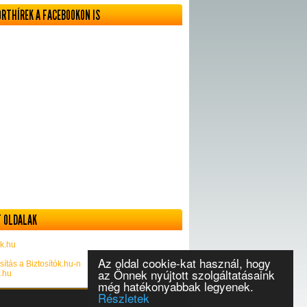
ORTHÍREK A FACEBOOKON IS
 OLDALAK
k.hu
Az oldal cookie-kat használ, hogy
sítás a Biztosítók.hu-n
az Önnek nyújtott szolgáltatásaink
k.hu
még hatékonyabbak legyenek.
Részletek