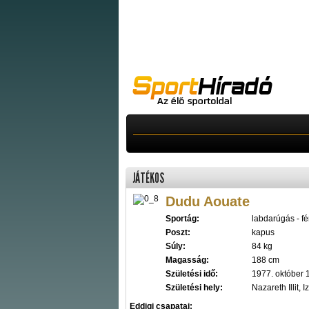
JÁTÉKOS
Dudu Aouate
Sportág:
labdarúgás - fér
Poszt:
kapus
Súly:
84 kg
Magasság:
188 cm
Születési idő:
1977. október 
Születési hely:
Nazareth Illit, I
Eddigi csapatai: