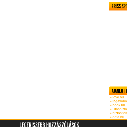
FRISS SP
AJÁNLOTT
» love.hu
» ingatlano
» book.hu
» Utasbizto
» biztosito
» data.hu
LEGFRISSEBB HOZZÁSZÓLÁSOK