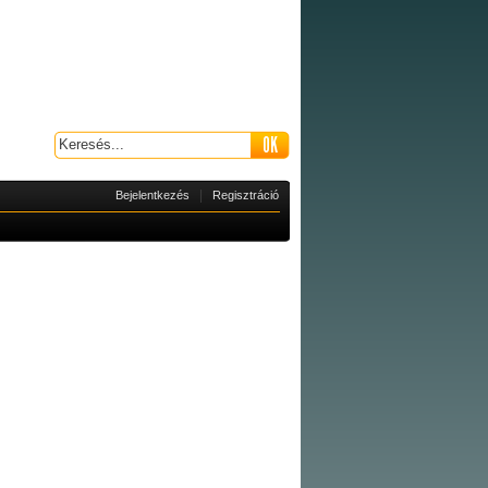
|
Bejelentkezés
Regisztráció