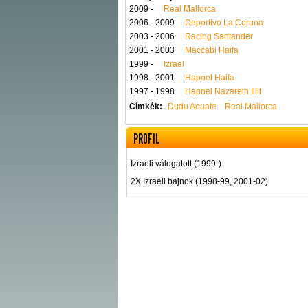
2009 -
Real Mallorca
2006 - 2009
Deportivo La Coruna
2003 - 2006
Racing Santander
2001 - 2003
Maccabi Haifa
1999 -
Izrael
1998 - 2001
Hapoel Haifa
1997 - 1998
Hapoel Nazareth Illit
Címkék:
Dudu Aouate
Real Mallorca
PROFIL
Izraeli válogatott (1999-)
2X Izraeli bajnok (1998-99, 2001-02)