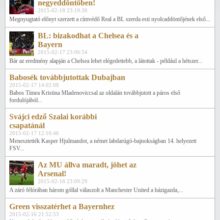
negyeddöntőben!
2015-02-18 23:19:30
Megnyugtató előnyt szerzett a címvédő Real a BL szerda esti nyolcaddöntőjének első...
BL: bizakodhat a Chelsea és a
Bayern
2015-02-17 23:06:54
Bár az eredmény alapján a Chelsea lehet elégedettebb, a látottak - például a hétszer...
Babosék továbbjutottak Dubajban
2015-02-17 14:02:08
Babos Tímea Kristina Mladenoviccsal az oldalán továbbjutott a páros első
fordulójából...
Svájci edző Szalai korábbi
csapatánál
2015-02-17 12:10:46
Menesztették Kasper Hjulmandot, a német labdarúgó-bajnokságban 14. helyezett
FSV...
Az MU állva maradt, jöhet az
Arsenal!
2015-02-16 23:09:29
A záró félórában három góllal válaszolt a Manchester United a házigazda,...
Green visszatérhet a Bayernhez
2015-02-16 21:52:53