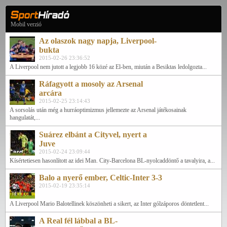
Mobil verzió
Az olaszok nagy napja, Liverpool-
bukta
2015-02-26 23:36:52
A Liverpool nem jutott a legjobb 16 közé az El-ben, miután a Besiktas ledolgozta...
Ráfagyott a mosoly az Arsenal
arcára
2015-02-25 23:14:43
A sorsolás után még a hurráoptimizmus jellemezte az Arsenal játékosainak
hangulatát,...
Suárez elbánt a Cityvel, nyert a
Juve
2015-02-24 23:09:44
Kísértetiesen hasonlított az idei Man. City-Barcelona BL-nyolcaddöntő a tavalyira, a...
Balo a nyerő ember, Celtic-Inter 3-3
2015-02-19 23:35:14
A Liverpool Mario Balotellinek köszönheti a sikert, az Inter gólzáporos döntetlent...
A Real fél lábbal a BL-