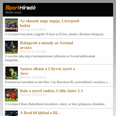
Mobil verzió
Az olaszok nagy napja, Liverpool-
bukta
2015-02-26 23:36:52
A Liverpool nem jutott a legjobb 16 közé az El-ben, miután a Besiktas ledolgozta...
Ráfagyott a mosoly az Arsenal
arcára
2015-02-25 23:14:43
A sorsolás után még a hurráoptimizmus jellemezte az Arsenal játékosainak
hangulatát,...
Suárez elbánt a Cityvel, nyert a
Juve
2015-02-24 23:09:44
Kísértetiesen hasonlított az idei Man. City-Barcelona BL-nyolcaddöntő a tavalyira, a...
Balo a nyerő ember, Celtic-Inter 3-3
2015-02-19 23:35:14
A Liverpool Mario Balotellinek köszönheti a sikert, az Inter gólzáporos döntetlent...
A Real fél lábbal a BL-