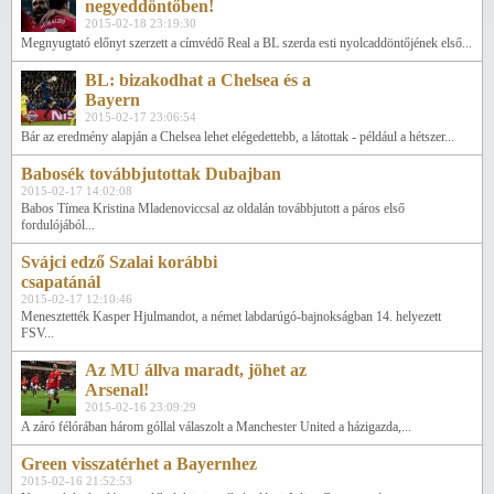
negyeddöntőben!
2015-02-18 23:19:30
Megnyugtató előnyt szerzett a címvédő Real a BL szerda esti nyolcaddöntőjének első...
BL: bizakodhat a Chelsea és a
Bayern
2015-02-17 23:06:54
Bár az eredmény alapján a Chelsea lehet elégedettebb, a látottak - például a hétszer...
Babosék továbbjutottak Dubajban
2015-02-17 14:02:08
Babos Tímea Kristina Mladenoviccsal az oldalán továbbjutott a páros első
fordulójából...
Svájci edző Szalai korábbi
csapatánál
2015-02-17 12:10:46
Menesztették Kasper Hjulmandot, a német labdarúgó-bajnokságban 14. helyezett
FSV...
Az MU állva maradt, jöhet az
Arsenal!
2015-02-16 23:09:29
A záró félórában három góllal válaszolt a Manchester United a házigazda,...
Green visszatérhet a Bayernhez
2015-02-16 21:52:53