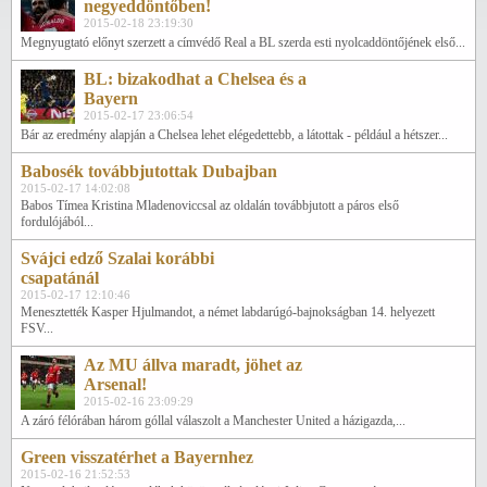
negyeddöntőben!
2015-02-18 23:19:30
Megnyugtató előnyt szerzett a címvédő Real a BL szerda esti nyolcaddöntőjének első...
BL: bizakodhat a Chelsea és a
Bayern
2015-02-17 23:06:54
Bár az eredmény alapján a Chelsea lehet elégedettebb, a látottak - például a hétszer...
Babosék továbbjutottak Dubajban
2015-02-17 14:02:08
Babos Tímea Kristina Mladenoviccsal az oldalán továbbjutott a páros első
fordulójából...
Svájci edző Szalai korábbi
csapatánál
2015-02-17 12:10:46
Menesztették Kasper Hjulmandot, a német labdarúgó-bajnokságban 14. helyezett
FSV...
Az MU állva maradt, jöhet az
Arsenal!
2015-02-16 23:09:29
A záró félórában három góllal válaszolt a Manchester United a házigazda,...
Green visszatérhet a Bayernhez
2015-02-16 21:52:53