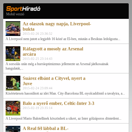
Mobil verzió
Az olaszok nagy napja, Liverpool-
bukta
2015-02-26 23:36:52
A Liverpool nem jutott a legjobb 16 közé az El-ben, miután a Besiktas ledolgozta...
Ráfagyott a mosoly az Arsenal
arcára
2015-02-25 23:14:43
A sorsolás után még a hurráoptimizmus jellemezte az Arsenal játékosainak
hangulatát,...
Suárez elbánt a Cityvel, nyert a
Juve
2015-02-24 23:09:44
Kísértetiesen hasonlított az idei Man. City-Barcelona BL-nyolcaddöntő a tavalyira, a...
Balo a nyerő ember, Celtic-Inter 3-3
2015-02-19 23:35:14
A Liverpool Mario Balotellinek köszönheti a sikert, az Inter gólzáporos döntetlent...
A Real fél lábbal a BL-