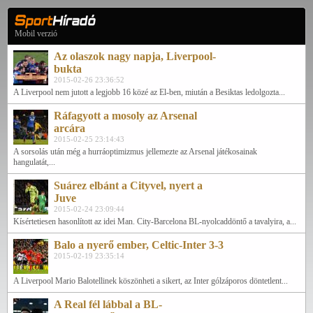
Mobil verzió
Az olaszok nagy napja, Liverpool-
bukta
2015-02-26 23:36:52
A Liverpool nem jutott a legjobb 16 közé az El-ben, miután a Besiktas ledolgozta...
Ráfagyott a mosoly az Arsenal
arcára
2015-02-25 23:14:43
A sorsolás után még a hurráoptimizmus jellemezte az Arsenal játékosainak
hangulatát,...
Suárez elbánt a Cityvel, nyert a
Juve
2015-02-24 23:09:44
Kísértetiesen hasonlított az idei Man. City-Barcelona BL-nyolcaddöntő a tavalyira, a...
Balo a nyerő ember, Celtic-Inter 3-3
2015-02-19 23:35:14
A Liverpool Mario Balotellinek köszönheti a sikert, az Inter gólzáporos döntetlent...
A Real fél lábbal a BL-