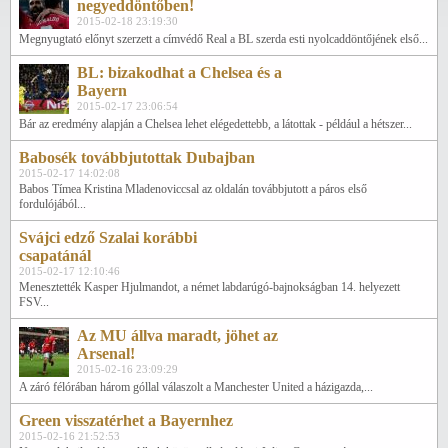
negyeddöntőben!
2015-02-18 23:19:30
Megnyugtató előnyt szerzett a címvédő Real a BL szerda esti nyolcaddöntőjének első...
BL: bizakodhat a Chelsea és a
Bayern
2015-02-17 23:06:54
Bár az eredmény alapján a Chelsea lehet elégedettebb, a látottak - például a hétszer...
Babosék továbbjutottak Dubajban
2015-02-17 14:02:08
Babos Tímea Kristina Mladenoviccsal az oldalán továbbjutott a páros első
fordulójából...
Svájci edző Szalai korábbi
csapatánál
2015-02-17 12:10:46
Menesztették Kasper Hjulmandot, a német labdarúgó-bajnokságban 14. helyezett
FSV...
Az MU állva maradt, jöhet az
Arsenal!
2015-02-16 23:09:29
A záró félórában három góllal válaszolt a Manchester United a házigazda,...
Green visszatérhet a Bayernhez
2015-02-16 21:52:53