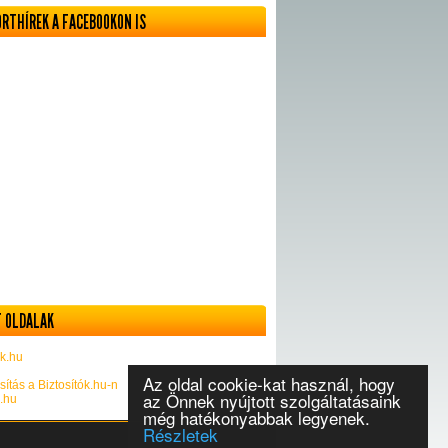
ORTHÍREK A FACEBOOKON IS
 OLDALAK
k.hu
Az oldal cookie-kat használ, hogy
sítás a Biztosítók.hu-n
az Önnek nyújtott szolgáltatásaink
k.hu
még hatékonyabbak legyenek.
Részletek