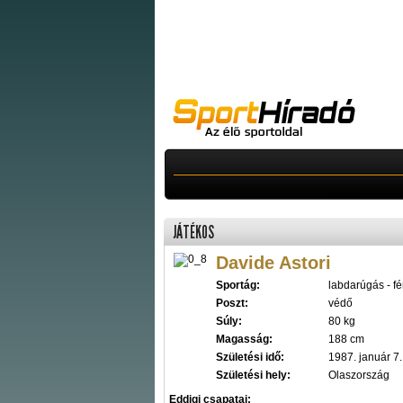
JÁTÉKOS
Davide Astori
Sportág:
labdarúgás - fér
Poszt:
védő
Súly:
80 kg
Magasság:
188 cm
Születési idő:
1987. január 7.
Születési hely:
Olaszország
Eddigi csapatai: