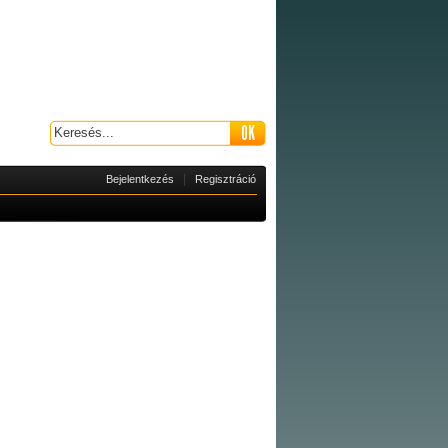
|
Bejelentkezés
Regisztráció