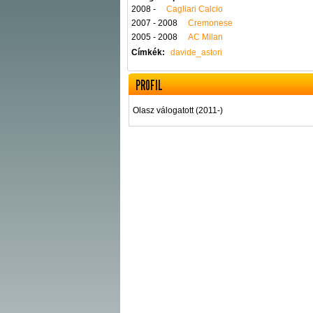
2008 -
Cagliari Calcio
2007 - 2008
Cremonese
2005 - 2008
AC Milan
Címkék:
davide_astori
PROFIL
Olasz válogatott (2011-)