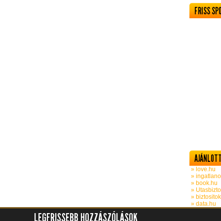
FRISS SP
AJÁNLOTT
» love.hu
» ingatlano
» book.hu
» Utasbizto
» biztosito
» data.hu
LEGFRISSEBB HOZZÁSZÓLÁSOK