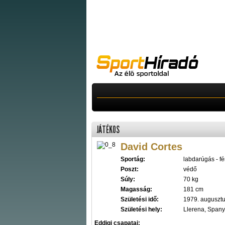
JÁTÉKOS
David Cortes
Sportág:
labdarúgás - fér
Poszt:
védő
Súly:
70 kg
Magasság:
181 cm
Születési idő:
1979. augusztu
Születési hely:
Llerena, Spany
Eddigi csapatai: