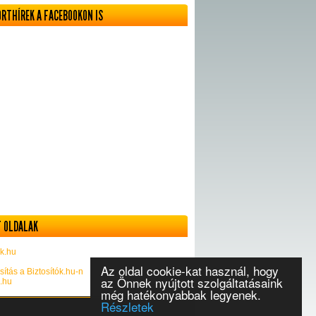
ORTHÍREK A FACEBOOKON IS
 OLDALAK
k.hu
Az oldal cookie-kat használ, hogy
sítás a Biztosítók.hu-n
az Önnek nyújtott szolgáltatásaink
k.hu
még hatékonyabbak legyenek.
Részletek