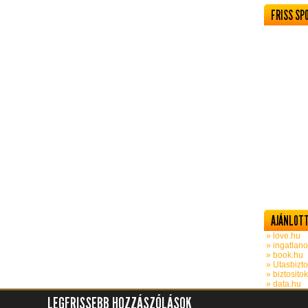
FRISS SP
AJÁNLOTT
» love.hu
» ingatlano
» book.hu
» Utasbizto
» biztosito
» data.hu
LEGFRISSEBB HOZZÁSZÓLÁSOK