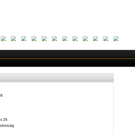
fi
s 29.
olország