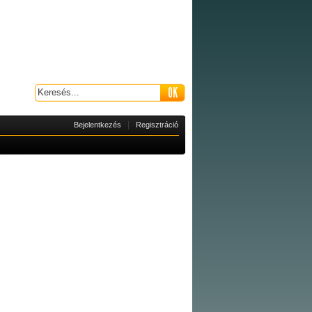
|
Bejelentkezés
Regisztráció