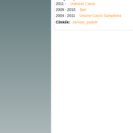
2011 -
Udinese Calcio
2009 - 2010
Bari
2004 - 2011
Unione Calcio Sampdoria
Címkék:
daniele_padelli