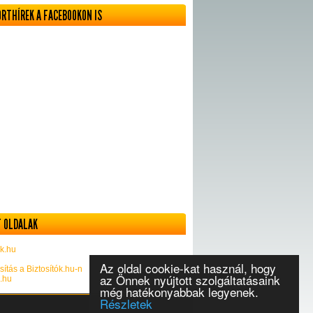
ORTHÍREK A FACEBOOKON IS
 OLDALAK
k.hu
Az oldal cookie-kat használ, hogy
sítás a Biztosítók.hu-n
az Önnek nyújtott szolgáltatásaink
k.hu
még hatékonyabbak legyenek.
Részletek