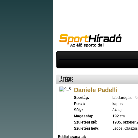
JÁTÉKOS
Daniele Padelli
Sportág:
labdarúgás - fér
Poszt:
kapus
Súly:
84 kg
Magasság:
192 cm
Születési idő:
1985. október 
Születési hely:
Lecce, Olaszo
Eddigi csapatai: