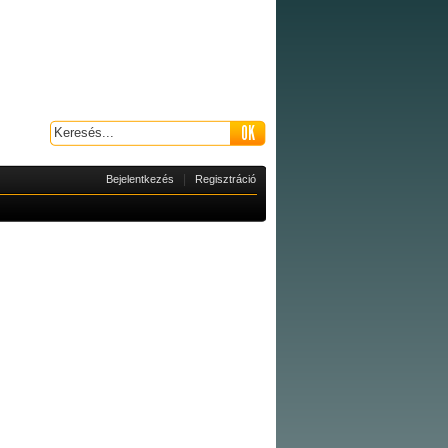
|
Bejelentkezés
Regisztráció