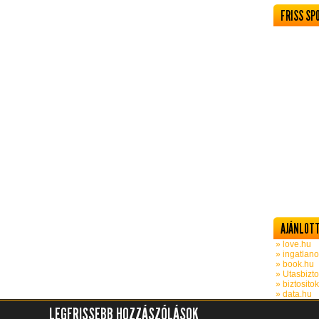
FRISS SP
AJÁNLOTT
» love.hu
» ingatlano
» book.hu
» Utasbizto
» biztosito
» data.hu
LEGFRISSEBB HOZZÁSZÓLÁSOK