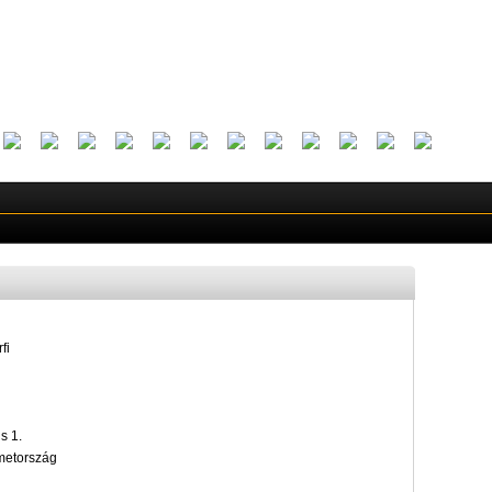
fi
s 1.
metország