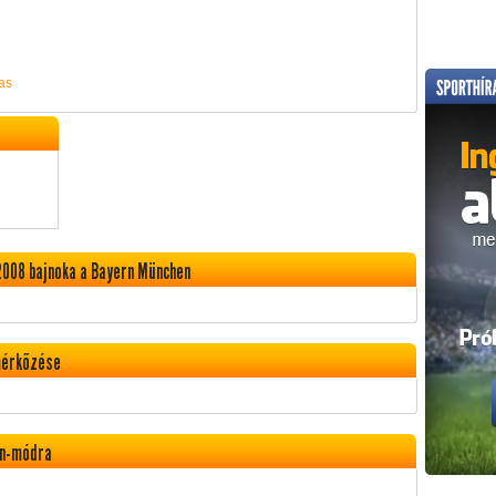
as
2008 bajnoka a Bayern München
mérkőzése
rn-módra