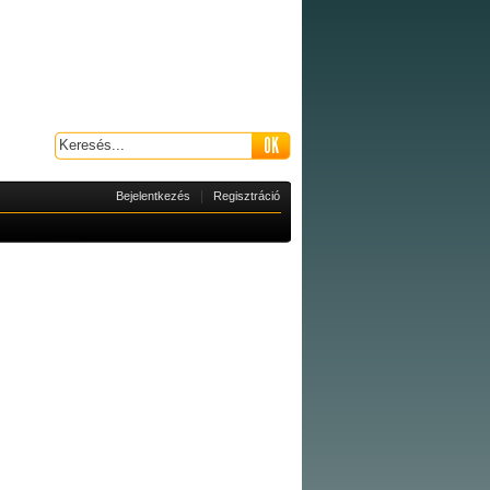
|
Bejelentkezés
Regisztráció