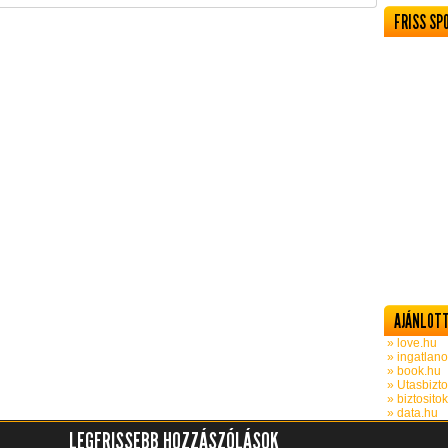
FRISS SP
AJÁNLOTT
» love.hu
» ingatlano
» book.hu
» Utasbizto
» biztosito
» data.hu
LEGFRISSEBB HOZZÁSZÓLÁSOK