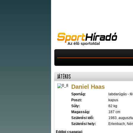
JÁTÉKOS
Daniel Haas
Sportág:
labdarúgás - fér
Poszt:
kapus
Súly:
82 kg
Magasság:
187 cm
Születési idő:
1983. augusztu
Születési hely:
Erlenbach, Né
Eddigi csapatai: