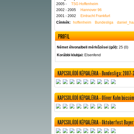
2005 -
TSG Hoffenheim
2002 - 2005
Hannover 96
2001 - 2002
Eintracht Frankfurt
Címkék:
hoffenheim
Bundesliga
daniel_ha
PROFIL
Német élvonalbeli mérkőzései (gól):
25 (0)
Korábbi klubjai:
Elsenfend
KAPCSOLÓDÓ KÉPGALÉRIA - Bundesliga: 2007-
KAPCSOLÓDÓ KÉPGALÉRIA - Oliver Kahn búcsú
KAPCSOLÓDÓ KÉPGALÉRIA - Oktoberfest Baye