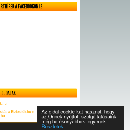
ORTHÍREK A FACEBOOKON IS
 OLDALAK
k.hu
Az oldal cookie-kat használ, hogy
sítás a Biztosítók.hu-n
az Önnek nyújtott szolgáltatásaink
k.hu
még hatékonyabbak legyenek.
Részletek