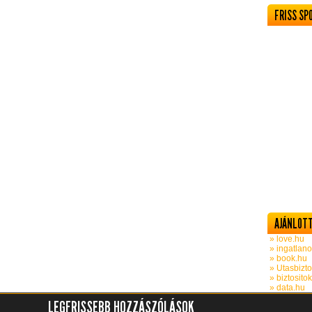
FRISS SP
AJÁNLOTT
» love.hu
» ingatlano
» book.hu
» Utasbizto
» biztosito
» data.hu
LEGFRISSEBB HOZZÁSZÓLÁSOK