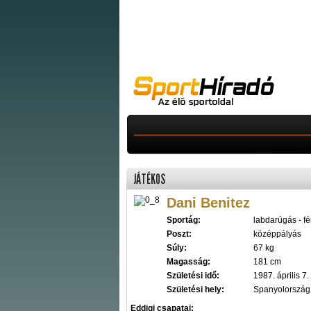
JÁTÉKOS
Dani Benitez
Sportág:
labdarúgás - fér
Poszt:
középpályás
Súly:
67 kg
Magasság:
181 cm
Születési idő:
1987. április 7.
Születési hely:
Spanyolország
Eddigi csapatai: