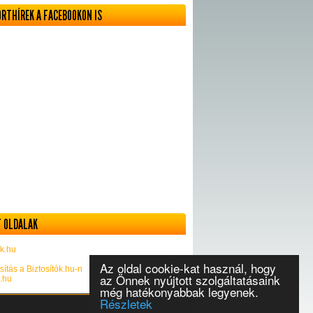
ORTHÍREK A FACEBOOKON IS
 OLDALAK
k.hu
Az oldal cookie-kat használ, hogy
sítás a Biztosítók.hu-n
az Önnek nyújtott szolgáltatásaink
k.hu
még hatékonyabbak legyenek.
Részletek