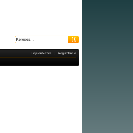
|
Bejelentkezés
Regisztráció