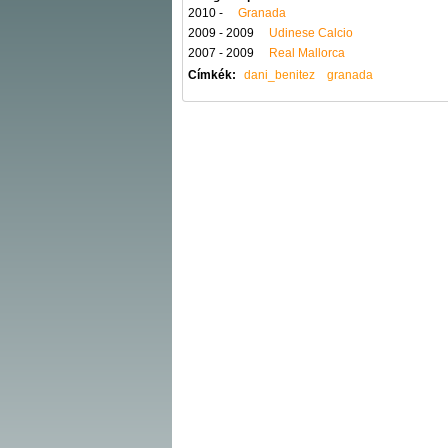
2010 -
Granada
2009 - 2009
Udinese Calcio
2007 - 2009
Real Mallorca
Címkék:
dani_benitez
granada