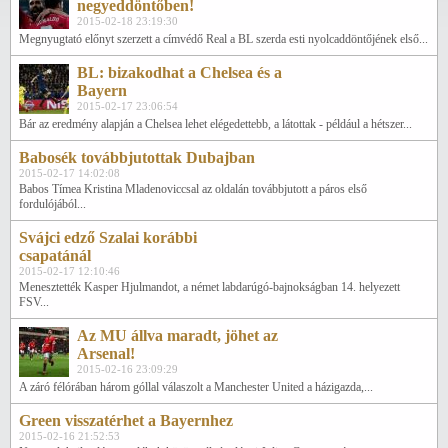
negyeddöntőben!
2015-02-18 23:19:30
Megnyugtató előnyt szerzett a címvédő Real a BL szerda esti nyolcaddöntőjének első...
BL: bizakodhat a Chelsea és a
Bayern
2015-02-17 23:06:54
Bár az eredmény alapján a Chelsea lehet elégedettebb, a látottak - például a hétszer...
Babosék továbbjutottak Dubajban
2015-02-17 14:02:08
Babos Tímea Kristina Mladenoviccsal az oldalán továbbjutott a páros első
fordulójából...
Svájci edző Szalai korábbi
csapatánál
2015-02-17 12:10:46
Menesztették Kasper Hjulmandot, a német labdarúgó-bajnokságban 14. helyezett
FSV...
Az MU állva maradt, jöhet az
Arsenal!
2015-02-16 23:09:29
A záró félórában három góllal válaszolt a Manchester United a házigazda,...
Green visszatérhet a Bayernhez
2015-02-16 21:52:53