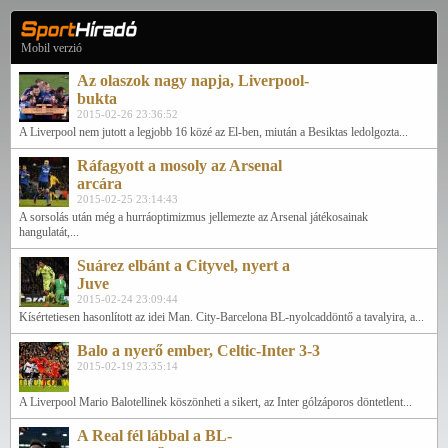
Mobil verzió
Az olaszok nagy napja, Liverpool-
bukta
2015-02-26 23:36:52
A Liverpool nem jutott a legjobb 16 közé az El-ben, miután a Besiktas ledolgozta...
Ráfagyott a mosoly az Arsenal
arcára
2015-02-25 23:14:43
A sorsolás után még a hurráoptimizmus jellemezte az Arsenal játékosainak
hangulatát,...
Suárez elbánt a Cityvel, nyert a
Juve
2015-02-24 23:09:44
Kísértetiesen hasonlított az idei Man. City-Barcelona BL-nyolcaddöntő a tavalyira, a...
Balo a nyerő ember, Celtic-Inter 3-3
2015-02-19 23:35:14
A Liverpool Mario Balotellinek köszönheti a sikert, az Inter gólzáporos döntetlent...
A Real fél lábbal a BL-