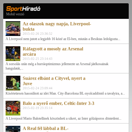
Mobil verzió
Az olaszok nagy napja, Liverpool-
bukta
2015-02-26 23:36:52
A Liverpool nem jutott a legjobb 16 közé az El-ben, miután a Besiktas ledolgozta...
Ráfagyott a mosoly az Arsenal
arcára
2015-02-25 23:14:43
A sorsolás után még a hurráoptimizmus jellemezte az Arsenal játékosainak
hangulatát,...
Suárez elbánt a Cityvel, nyert a
Juve
2015-02-24 23:09:44
Kísértetiesen hasonlított az idei Man. City-Barcelona BL-nyolcaddöntő a tavalyira, a...
Balo a nyerő ember, Celtic-Inter 3-3
2015-02-19 23:35:14
A Liverpool Mario Balotellinek köszönheti a sikert, az Inter gólzáporos döntetlent...
A Real fél lábbal a BL-