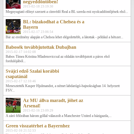
negyeddöntőben!
2015-02-18 23:19:30
Megnyugtató előnyt szerzett a címvédő Real a BL szerda esti nyolcaddöntőjének első...
BL: bizakodhat a Chelsea és a
Bayern
2015-02-17 23:06:54
Bár az eredmény alapján a Chelsea lehet elégedettebb, a látottak - például a hétszer...
Babosék továbbjutottak Dubajban
2015-02-17 14:02:08
Babos Tímea Kristina Mladenoviccsal az oldalán továbbjutott a páros első
fordulójából...
Svájci edző Szalai korábbi
csapatánál
2015-02-17 12:10:46
Menesztették Kasper Hjulmandot, a német labdarúgó-bajnokságban 14. helyezett
FSV...
Az MU állva maradt, jöhet az
Arsenal!
2015-02-16 23:09:29
A záró félórában három góllal válaszolt a Manchester United a házigazda,...
Green visszatérhet a Bayernhez
2015-02-16 21:52:53