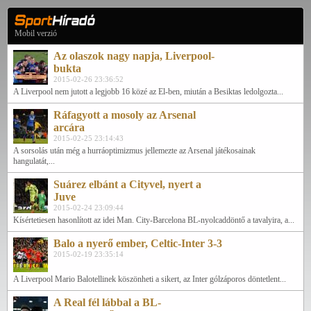
Mobil verzió
Az olaszok nagy napja, Liverpool-
bukta
2015-02-26 23:36:52
A Liverpool nem jutott a legjobb 16 közé az El-ben, miután a Besiktas ledolgozta...
Ráfagyott a mosoly az Arsenal
arcára
2015-02-25 23:14:43
A sorsolás után még a hurráoptimizmus jellemezte az Arsenal játékosainak
hangulatát,...
Suárez elbánt a Cityvel, nyert a
Juve
2015-02-24 23:09:44
Kísértetiesen hasonlított az idei Man. City-Barcelona BL-nyolcaddöntő a tavalyira, a...
Balo a nyerő ember, Celtic-Inter 3-3
2015-02-19 23:35:14
A Liverpool Mario Balotellinek köszönheti a sikert, az Inter gólzáporos döntetlent...
A Real fél lábbal a BL-