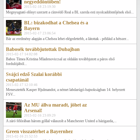
negyeddöntőben!
2015-02-18 23:19:30
Megnyugtató előnyt szerzett a címvédő Real a BL szerda esti nyolcaddöntőjének első...
BL: bizakodhat a Chelsea és a
Bayern
2015-02-17 23:06:54
Bár az eredmény alapján a Chelsea lehet elégedettebb, a látottak - például a hétszer...
Babosék továbbjutottak Dubajban
2015-02-17 14:02:08
Babos Tímea Kristina Mladenoviccsal az oldalán továbbjutott a páros első
fordulójából...
Svájci edző Szalai korábbi
csapatánál
2015-02-17 12:10:46
Menesztették Kasper Hjulmandot, a német labdarúgó-bajnokságban 14. helyezett
FSV...
Az MU állva maradt, jöhet az
Arsenal!
2015-02-16 23:09:29
A záró félórában három góllal válaszolt a Manchester United a házigazda,...
Green visszatérhet a Bayernhez
2015-02-16 21:52:53