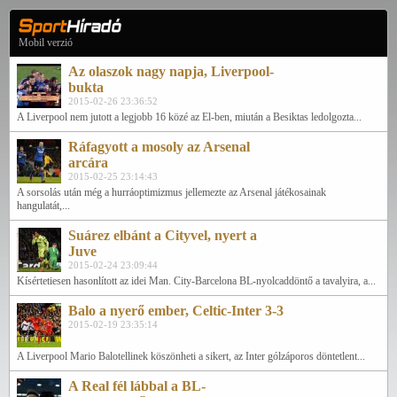
Mobil verzió
Az olaszok nagy napja, Liverpool-
bukta
2015-02-26 23:36:52
A Liverpool nem jutott a legjobb 16 közé az El-ben, miután a Besiktas ledolgozta...
Ráfagyott a mosoly az Arsenal
arcára
2015-02-25 23:14:43
A sorsolás után még a hurráoptimizmus jellemezte az Arsenal játékosainak
hangulatát,...
Suárez elbánt a Cityvel, nyert a
Juve
2015-02-24 23:09:44
Kísértetiesen hasonlított az idei Man. City-Barcelona BL-nyolcaddöntő a tavalyira, a...
Balo a nyerő ember, Celtic-Inter 3-3
2015-02-19 23:35:14
A Liverpool Mario Balotellinek köszönheti a sikert, az Inter gólzáporos döntetlent...
A Real fél lábbal a BL-