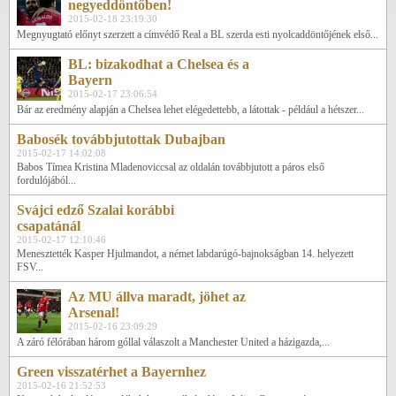
negyeddöntőben!
2015-02-18 23:19:30
Megnyugtató előnyt szerzett a címvédő Real a BL szerda esti nyolcaddöntőjének első...
BL: bizakodhat a Chelsea és a
Bayern
2015-02-17 23:06:54
Bár az eredmény alapján a Chelsea lehet elégedettebb, a látottak - például a hétszer...
Babosék továbbjutottak Dubajban
2015-02-17 14:02:08
Babos Tímea Kristina Mladenoviccsal az oldalán továbbjutott a páros első
fordulójából...
Svájci edző Szalai korábbi
csapatánál
2015-02-17 12:10:46
Menesztették Kasper Hjulmandot, a német labdarúgó-bajnokságban 14. helyezett
FSV...
Az MU állva maradt, jöhet az
Arsenal!
2015-02-16 23:09:29
A záró félórában három góllal válaszolt a Manchester United a házigazda,...
Green visszatérhet a Bayernhez
2015-02-16 21:52:53