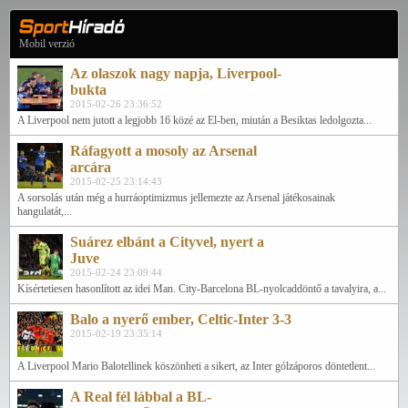
Mobil verzió
Az olaszok nagy napja, Liverpool-
bukta
2015-02-26 23:36:52
A Liverpool nem jutott a legjobb 16 közé az El-ben, miután a Besiktas ledolgozta...
Ráfagyott a mosoly az Arsenal
arcára
2015-02-25 23:14:43
A sorsolás után még a hurráoptimizmus jellemezte az Arsenal játékosainak
hangulatát,...
Suárez elbánt a Cityvel, nyert a
Juve
2015-02-24 23:09:44
Kísértetiesen hasonlított az idei Man. City-Barcelona BL-nyolcaddöntő a tavalyira, a...
Balo a nyerő ember, Celtic-Inter 3-3
2015-02-19 23:35:14
A Liverpool Mario Balotellinek köszönheti a sikert, az Inter gólzáporos döntetlent...
A Real fél lábbal a BL-