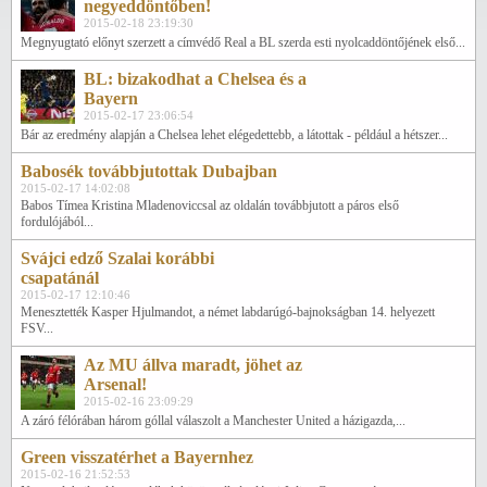
negyeddöntőben!
2015-02-18 23:19:30
Megnyugtató előnyt szerzett a címvédő Real a BL szerda esti nyolcaddöntőjének első...
BL: bizakodhat a Chelsea és a
Bayern
2015-02-17 23:06:54
Bár az eredmény alapján a Chelsea lehet elégedettebb, a látottak - például a hétszer...
Babosék továbbjutottak Dubajban
2015-02-17 14:02:08
Babos Tímea Kristina Mladenoviccsal az oldalán továbbjutott a páros első
fordulójából...
Svájci edző Szalai korábbi
csapatánál
2015-02-17 12:10:46
Menesztették Kasper Hjulmandot, a német labdarúgó-bajnokságban 14. helyezett
FSV...
Az MU állva maradt, jöhet az
Arsenal!
2015-02-16 23:09:29
A záró félórában három góllal válaszolt a Manchester United a házigazda,...
Green visszatérhet a Bayernhez
2015-02-16 21:52:53