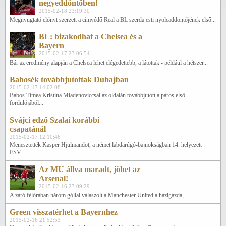
negyeddöntőben!
2015-02-18 23:19:30
Megnyugtató előnyt szerzett a címvédő Real a BL szerda esti nyolcaddöntőjének első...
BL: bizakodhat a Chelsea és a
Bayern
2015-02-17 23:06:54
Bár az eredmény alapján a Chelsea lehet elégedettebb, a látottak - például a hétszer...
Babosék továbbjutottak Dubajban
2015-02-17 14:02:08
Babos Tímea Kristina Mladenoviccsal az oldalán továbbjutott a páros első
fordulójából...
Svájci edző Szalai korábbi
csapatánál
2015-02-17 12:10:46
Menesztették Kasper Hjulmandot, a német labdarúgó-bajnokságban 14. helyezett
FSV...
Az MU állva maradt, jöhet az
Arsenal!
2015-02-16 23:09:29
A záró félórában három góllal válaszolt a Manchester United a házigazda,...
Green visszatérhet a Bayernhez
2015-02-16 21:52:53