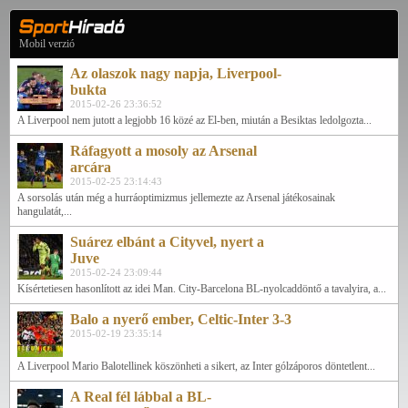
Mobil verzió
Az olaszok nagy napja, Liverpool-
bukta
2015-02-26 23:36:52
A Liverpool nem jutott a legjobb 16 közé az El-ben, miután a Besiktas ledolgozta...
Ráfagyott a mosoly az Arsenal
arcára
2015-02-25 23:14:43
A sorsolás után még a hurráoptimizmus jellemezte az Arsenal játékosainak
hangulatát,...
Suárez elbánt a Cityvel, nyert a
Juve
2015-02-24 23:09:44
Kísértetiesen hasonlított az idei Man. City-Barcelona BL-nyolcaddöntő a tavalyira, a...
Balo a nyerő ember, Celtic-Inter 3-3
2015-02-19 23:35:14
A Liverpool Mario Balotellinek köszönheti a sikert, az Inter gólzáporos döntetlent...
A Real fél lábbal a BL-