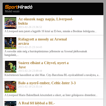
Mobil verzió
Az olaszok nagy napja, Liverpool-
bukta
2015-02-26 23:36:52
A Liverpool nem jutott a legjobb 16 közé az El-ben, miután a Besiktas ledolgozta...
Ráfagyott a mosoly az Arsenal
arcára
2015-02-25 23:14:43
A sorsolás után még a hurráoptimizmus jellemezte az Arsenal játékosainak
hangulatát,...
Suárez elbánt a Cityvel, nyert a
Juve
2015-02-24 23:09:44
Kísértetiesen hasonlított az idei Man. City-Barcelona BL-nyolcaddöntő a tavalyira, a...
Balo a nyerő ember, Celtic-Inter 3-3
2015-02-19 23:35:14
A Liverpool Mario Balotellinek köszönheti a sikert, az Inter gólzáporos döntetlent...
A Real fél lábbal a BL-