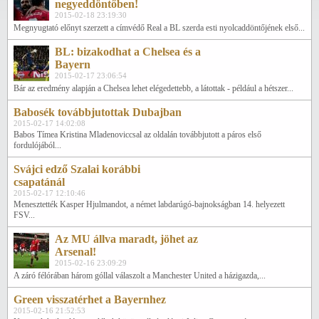
negyeddöntőben!
2015-02-18 23:19:30
Megnyugtató előnyt szerzett a címvédő Real a BL szerda esti nyolcaddöntőjének első...
BL: bizakodhat a Chelsea és a
Bayern
2015-02-17 23:06:54
Bár az eredmény alapján a Chelsea lehet elégedettebb, a látottak - például a hétszer...
Babosék továbbjutottak Dubajban
2015-02-17 14:02:08
Babos Tímea Kristina Mladenoviccsal az oldalán továbbjutott a páros első
fordulójából...
Svájci edző Szalai korábbi
csapatánál
2015-02-17 12:10:46
Menesztették Kasper Hjulmandot, a német labdarúgó-bajnokságban 14. helyezett
FSV...
Az MU állva maradt, jöhet az
Arsenal!
2015-02-16 23:09:29
A záró félórában három góllal válaszolt a Manchester United a házigazda,...
Green visszatérhet a Bayernhez
2015-02-16 21:52:53