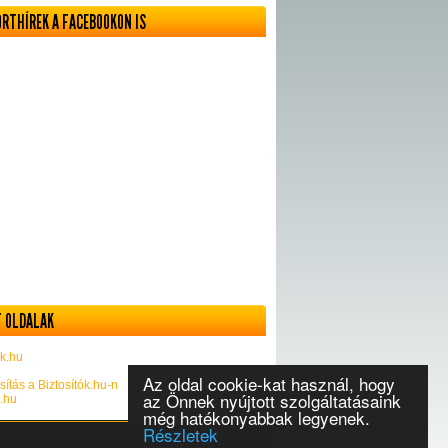
ORTHÍREK A FACEBOOKON IS
 OLDALAK
k.hu
Az oldal cookie-kat használ, hogy
sítás a Biztosítók.hu-n
az Önnek nyújtott szolgáltatásaink
k.hu
még hatékonyabbak legyenek.
Részletek