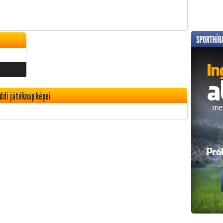
ddi játéknap képei