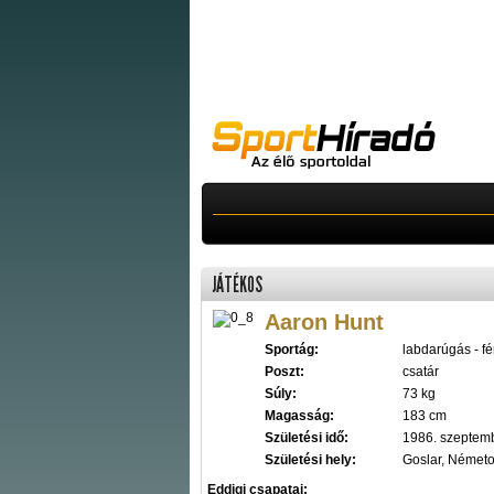
JÁTÉKOS
Aaron Hunt
Sportág:
labdarúgás - fér
Poszt:
csatár
Súly:
73 kg
Magasság:
183 cm
Születési idő:
1986. szeptemb
Születési hely:
Goslar, Német
Eddigi csapatai: