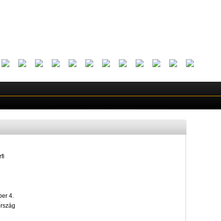
fi
er 4.
ország