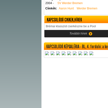
2004 -
SV Werder Bremen
Címkék:
Aaron Hunt
Werder Bremen
KAPCSOLÓDÓ CIKKEK,HÍREK
Brémai klasszist cserkészne be a Pool
További hírek
KAPCSOLÓDÓ KÉPGALÉRIA - BL, 4. forduló: a ke