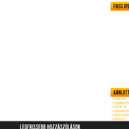
FRISS SP
AJÁNLOTT
» love.hu
» ingatlano
» book.hu
» Utasbizto
» biztosito
» data.hu
LEGFRISSEBB HOZZÁSZÓLÁSOK