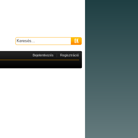
|
Bejelentkezés
Regisztráció