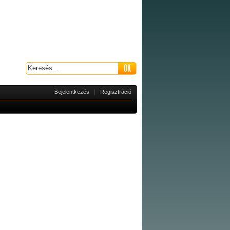
|
Bejelentkezés
Regisztráció