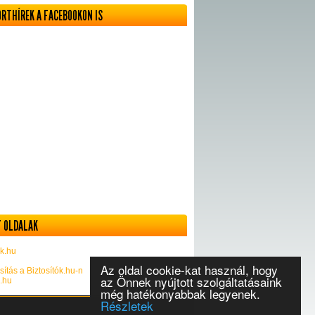
ORTHÍREK A FACEBOOKON IS
 OLDALAK
k.hu
Az oldal cookie-kat használ, hogy
sítás a Biztosítók.hu-n
az Önnek nyújtott szolgáltatásaink
k.hu
még hatékonyabbak legyenek.
Részletek