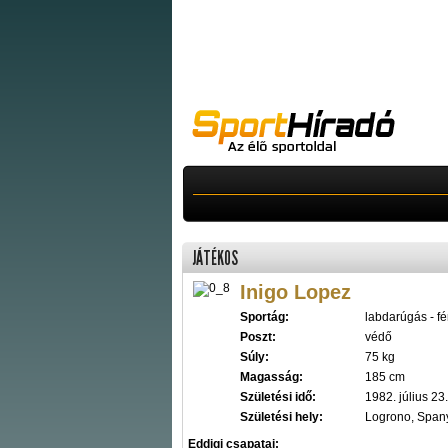
JÁTÉKOS
Inigo Lopez
Sportág:
labdarúgás - fér
Poszt:
védő
Súly:
75 kg
Magasság:
185 cm
Születési idő:
1982. július 23.
Születési hely:
Logrono, Span
Eddigi csapatai: