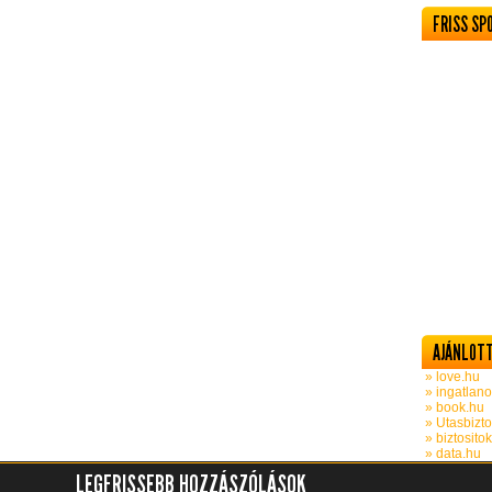
FRISS SP
AJÁNLOTT
» love.hu
» ingatlano
» book.hu
» Utasbizto
» biztosito
» data.hu
LEGFRISSEBB HOZZÁSZÓLÁSOK