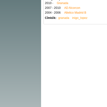
2010 -
Granada
2007 - 2010
AD Alcorcon
2004 - 2006
Atletico Madrid B
Címkék:
granada
inigo_lopez