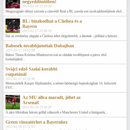
negyeddöntőben!
2015-02-18 23:19:30
Megnyugtató előnyt szerzett a címvédő Real a BL szerda esti nyolcaddöntőjének első...
BL: bizakodhat a Chelsea és a
Bayern
2015-02-17 23:06:54
Bár az eredmény alapján a Chelsea lehet elégedettebb, a látottak - például a hétszer...
Babosék továbbjutottak Dubajban
2015-02-17 14:02:08
Babos Tímea Kristina Mladenoviccsal az oldalán továbbjutott a páros első
fordulójából...
Svájci edző Szalai korábbi
csapatánál
2015-02-17 12:10:46
Menesztették Kasper Hjulmandot, a német labdarúgó-bajnokságban 14. helyezett
FSV...
Az MU állva maradt, jöhet az
Arsenal!
2015-02-16 23:09:29
A záró félórában három góllal válaszolt a Manchester United a házigazda,...
Green visszatérhet a Bayernhez
2015-02-16 21:52:53