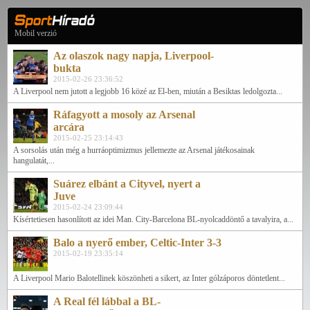
Mobil verzió
Az olaszok nagy napja, Liverpool-
bukta
2015-02-26 23:36:52
A Liverpool nem jutott a legjobb 16 közé az El-ben, miután a Besiktas ledolgozta...
Ráfagyott a mosoly az Arsenal
arcára
2015-02-25 23:14:43
A sorsolás után még a hurráoptimizmus jellemezte az Arsenal játékosainak
hangulatát,...
Suárez elbánt a Cityvel, nyert a
Juve
2015-02-24 23:09:44
Kísértetiesen hasonlított az idei Man. City-Barcelona BL-nyolcaddöntő a tavalyira, a...
Balo a nyerő ember, Celtic-Inter 3-3
2015-02-19 23:35:14
A Liverpool Mario Balotellinek köszönheti a sikert, az Inter gólzáporos döntetlent...
A Real fél lábbal a BL-