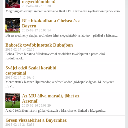
negyeddöntőben!
2015-02-18 23:19:30
Megnyugtató előnyt szerzett a címvédő Real a BL szerda esti nyolcaddöntőjének első...
BL: bizakodhat a Chelsea és a
Bayern
2015-02-17 23:06:54
Bár az eredmény alapján a Chelsea lehet elégedettebb, a látottak - például a hétszer...
Babosék továbbjutottak Dubajban
2015-02-17 14:02:08
Babos Tímea Kristina Mladenoviccsal az oldalán továbbjutott a páros első
fordulójából...
Svájci edző Szalai korábbi
csapatánál
2015-02-17 12:10:46
Menesztették Kasper Hjulmandot, a német labdarúgó-bajnokságban 14. helyezett
FSV...
Az MU állva maradt, jöhet az
Arsenal!
2015-02-16 23:09:29
A záró félórában három góllal válaszolt a Manchester United a házigazda,...
Green visszatérhet a Bayernhez
2015-02-16 21:52:53