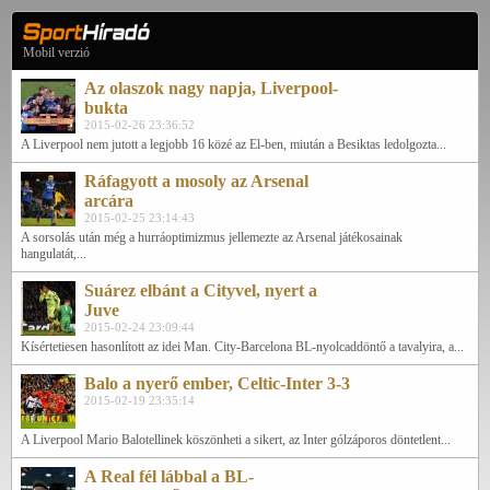
Mobil verzió
Az olaszok nagy napja, Liverpool-
bukta
2015-02-26 23:36:52
A Liverpool nem jutott a legjobb 16 közé az El-ben, miután a Besiktas ledolgozta...
Ráfagyott a mosoly az Arsenal
arcára
2015-02-25 23:14:43
A sorsolás után még a hurráoptimizmus jellemezte az Arsenal játékosainak
hangulatát,...
Suárez elbánt a Cityvel, nyert a
Juve
2015-02-24 23:09:44
Kísértetiesen hasonlított az idei Man. City-Barcelona BL-nyolcaddöntő a tavalyira, a...
Balo a nyerő ember, Celtic-Inter 3-3
2015-02-19 23:35:14
A Liverpool Mario Balotellinek köszönheti a sikert, az Inter gólzáporos döntetlent...
A Real fél lábbal a BL-