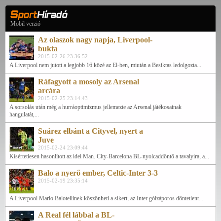
Mobil verzió
Az olaszok nagy napja, Liverpool-
bukta
2015-02-26 23:36:52
A Liverpool nem jutott a legjobb 16 közé az El-ben, miután a Besiktas ledolgozta...
Ráfagyott a mosoly az Arsenal
arcára
2015-02-25 23:14:43
A sorsolás után még a hurráoptimizmus jellemezte az Arsenal játékosainak
hangulatát,...
Suárez elbánt a Cityvel, nyert a
Juve
2015-02-24 23:09:44
Kísértetiesen hasonlított az idei Man. City-Barcelona BL-nyolcaddöntő a tavalyira, a...
Balo a nyerő ember, Celtic-Inter 3-3
2015-02-19 23:35:14
A Liverpool Mario Balotellinek köszönheti a sikert, az Inter gólzáporos döntetlent...
A Real fél lábbal a BL-