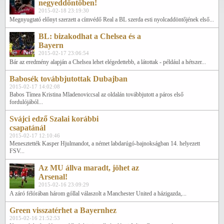
negyeddöntőben!
2015-02-18 23:19:30
Megnyugtató előnyt szerzett a címvédő Real a BL szerda esti nyolcaddöntőjének első...
BL: bizakodhat a Chelsea és a
Bayern
2015-02-17 23:06:54
Bár az eredmény alapján a Chelsea lehet elégedettebb, a látottak - például a hétszer...
Babosék továbbjutottak Dubajban
2015-02-17 14:02:08
Babos Tímea Kristina Mladenoviccsal az oldalán továbbjutott a páros első
fordulójából...
Svájci edző Szalai korábbi
csapatánál
2015-02-17 12:10:46
Menesztették Kasper Hjulmandot, a német labdarúgó-bajnokságban 14. helyezett
FSV...
Az MU állva maradt, jöhet az
Arsenal!
2015-02-16 23:09:29
A záró félórában három góllal válaszolt a Manchester United a házigazda,...
Green visszatérhet a Bayernhez
2015-02-16 21:52:53