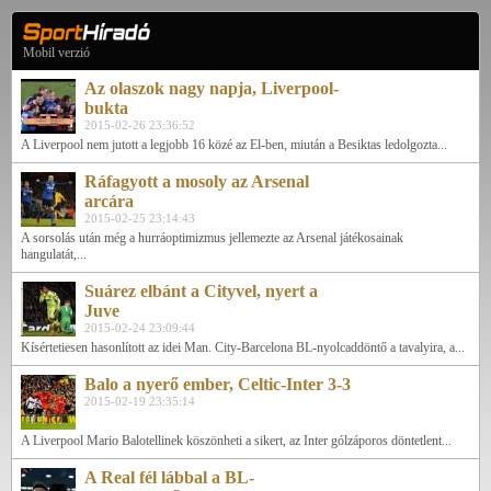
Mobil verzió
Az olaszok nagy napja, Liverpool-
bukta
2015-02-26 23:36:52
A Liverpool nem jutott a legjobb 16 közé az El-ben, miután a Besiktas ledolgozta...
Ráfagyott a mosoly az Arsenal
arcára
2015-02-25 23:14:43
A sorsolás után még a hurráoptimizmus jellemezte az Arsenal játékosainak
hangulatát,...
Suárez elbánt a Cityvel, nyert a
Juve
2015-02-24 23:09:44
Kísértetiesen hasonlított az idei Man. City-Barcelona BL-nyolcaddöntő a tavalyira, a...
Balo a nyerő ember, Celtic-Inter 3-3
2015-02-19 23:35:14
A Liverpool Mario Balotellinek köszönheti a sikert, az Inter gólzáporos döntetlent...
A Real fél lábbal a BL-