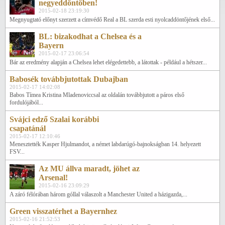
negyeddöntőben!
2015-02-18 23:19:30
Megnyugtató előnyt szerzett a címvédő Real a BL szerda esti nyolcaddöntőjének első...
BL: bizakodhat a Chelsea és a
Bayern
2015-02-17 23:06:54
Bár az eredmény alapján a Chelsea lehet elégedettebb, a látottak - például a hétszer...
Babosék továbbjutottak Dubajban
2015-02-17 14:02:08
Babos Tímea Kristina Mladenoviccsal az oldalán továbbjutott a páros első
fordulójából...
Svájci edző Szalai korábbi
csapatánál
2015-02-17 12:10:46
Menesztették Kasper Hjulmandot, a német labdarúgó-bajnokságban 14. helyezett
FSV...
Az MU állva maradt, jöhet az
Arsenal!
2015-02-16 23:09:29
A záró félórában három góllal válaszolt a Manchester United a házigazda,...
Green visszatérhet a Bayernhez
2015-02-16 21:52:53