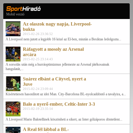
Mobil verzió
Az olaszok nagy napja, Liverpool-
bukta
2015-02-26 23:36:52
A Liverpool nem jutott a legjobb 16 közé az El-ben, miután a Besiktas ledolgozta...
Ráfagyott a mosoly az Arsenal
arcára
2015-02-25 23:14:43
A sorsolás után még a hurráoptimizmus jellemezte az Arsenal játékosainak
hangulatát,...
Suárez elbánt a Cityvel, nyert a
Juve
2015-02-24 23:09:44
Kísértetiesen hasonlított az idei Man. City-Barcelona BL-nyolcaddöntő a tavalyira, a...
Balo a nyerő ember, Celtic-Inter 3-3
2015-02-19 23:35:14
A Liverpool Mario Balotellinek köszönheti a sikert, az Inter gólzáporos döntetlent...
A Real fél lábbal a BL-