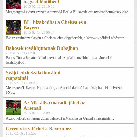
negyeddöntőben!
2015-02-18 23:19:30
Megnyugtató előnyt szerzett a címvédő Real a BL szerda esti nyolcaddöntőjének első...
BL: bizakodhat a Chelsea és a
Bayern
2015-02-17 23:06:54
Bár az eredmény alapján a Chelsea lehet elégedettebb, a látottak - például a hétszer...
Babosék továbbjutottak Dubajban
2015-02-17 14:02:08
Babos Tímea Kristina Mladenoviccsal az oldalán továbbjutott a páros első
fordulójából...
Svájci edző Szalai korábbi
csapatánál
2015-02-17 12:10:46
Menesztették Kasper Hjulmandot, a német labdarúgó-bajnokságban 14. helyezett
FSV...
Az MU állva maradt, jöhet az
Arsenal!
2015-02-16 23:09:29
A záró félórában három góllal válaszolt a Manchester United a házigazda,...
Green visszatérhet a Bayernhez
2015-02-16 21:52:53