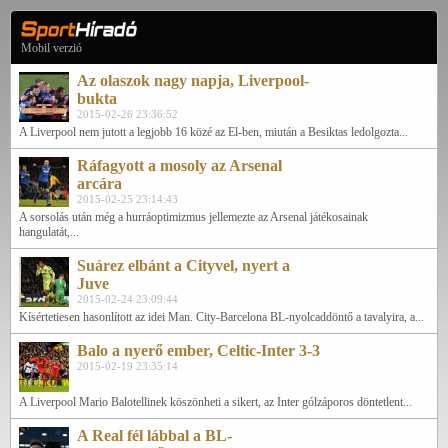
Mobil verzió
Az olaszok nagy napja, Liverpool-
bukta
2015-02-26 23:36:52
A Liverpool nem jutott a legjobb 16 közé az El-ben, miután a Besiktas ledolgozta...
Ráfagyott a mosoly az Arsenal
arcára
2015-02-25 23:14:43
A sorsolás után még a hurráoptimizmus jellemezte az Arsenal játékosainak
hangulatát,...
Suárez elbánt a Cityvel, nyert a
Juve
2015-02-24 23:09:44
Kísértetiesen hasonlított az idei Man. City-Barcelona BL-nyolcaddöntő a tavalyira, a...
Balo a nyerő ember, Celtic-Inter 3-3
2015-02-19 23:35:14
A Liverpool Mario Balotellinek köszönheti a sikert, az Inter gólzáporos döntetlent...
A Real fél lábbal a BL-