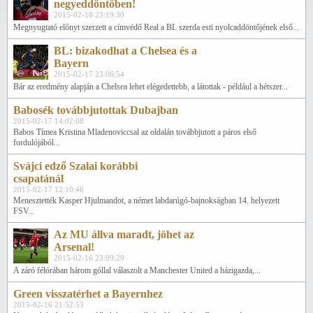
negyeddöntőben!
2015-02-18 23:19:30
Megnyugtató előnyt szerzett a címvédő Real a BL szerda esti nyolcaddöntőjének első...
BL: bizakodhat a Chelsea és a
Bayern
2015-02-17 23:06:54
Bár az eredmény alapján a Chelsea lehet elégedettebb, a látottak - például a hétszer...
Babosék továbbjutottak Dubajban
2015-02-17 14:02:08
Babos Tímea Kristina Mladenoviccsal az oldalán továbbjutott a páros első
fordulójából...
Svájci edző Szalai korábbi
csapatánál
2015-02-17 12:10:46
Menesztették Kasper Hjulmandot, a német labdarúgó-bajnokságban 14. helyezett
FSV...
Az MU állva maradt, jöhet az
Arsenal!
2015-02-16 23:09:29
A záró félórában három góllal válaszolt a Manchester United a házigazda,...
Green visszatérhet a Bayernhez
2015-02-16 21:52:53