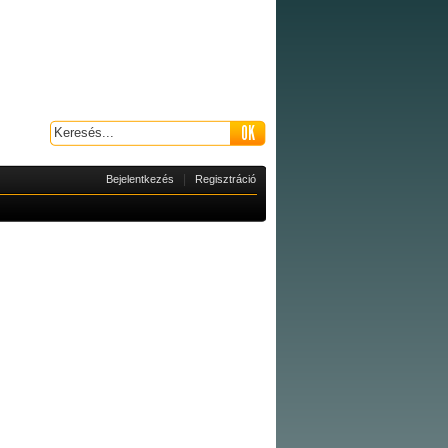
|
Bejelentkezés
Regisztráció