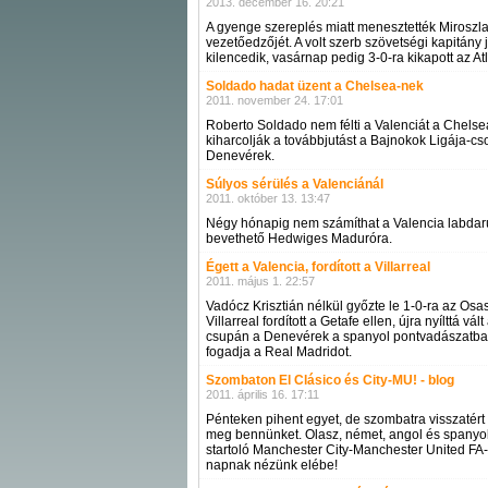
2013. december 16. 20:21
A gyenge szereplés miatt menesztették Miroszla
vezetőedzőjét. A volt szerb szövetségi kapitány 
kilencedik, vasárnap pedig 3-0-ra kikapott az Atl
Soldado hadat üzent a Chelsea-nek
2011. november 24. 17:01
Roberto Soldado nem félti a Valenciát a Chelse
kiharcolják a továbbjutást a Bajnokok Ligája-cso
Denevérek.
Súlyos sérülés a Valenciánál
2011. október 13. 13:47
Négy hónapig nem számíthat a Valencia labdarúg
bevethető Hedwiges Maduróra.
Égett a Valencia, fordított a Villarreal
2011. május 1. 22:57
Vadócz Krisztián nélkül győzte le 1-0-ra az Osa
Villarreal fordított a Getafe ellen, újra nyílttá 
csupán a Denevérek a spanyol pontvadászatban, 
fogadja a Real Madridot.
Szombaton El Clásico és City-MU! - blog
2011. április 16. 17:11
Pénteken pihent egyet, de szombatra visszatért 
meg bennünket. Olasz, német, angol és spanyol m
startoló Manchester City-Manchester United FA-
napnak nézünk elébe!