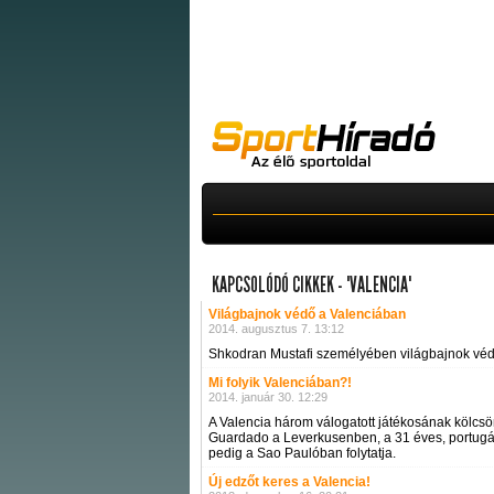
KAPCSOLÓDÓ CIKKEK - "VALENCIA"
Világbajnok védő a Valenciában
2014. augusztus 7. 13:12
Shkodran Mustafi személyében világbajnok védő
Mi folyik Valenciában?!
2014. január 30. 12:29
A Valencia három válogatott játékosának kölcsön
Guardado a Leverkusenben, a 31 éves, portugál
pedig a Sao Paulóban folytatja.
Új edzőt keres a Valencia!