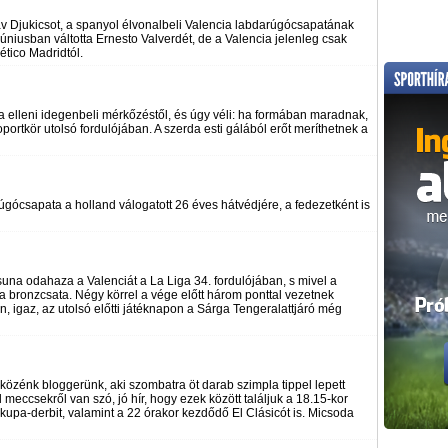
v Djukicsot, a spanyol élvonalbeli Valencia labdarúgócsapatának
júniusban váltotta Ernesto Valverdét, de a Valencia jelenleg csak
ético Madridtól.
a elleni idegenbeli mérkőzéstől, és úgy véli: ha formában maradnak,
portkör utolsó fordulójában. A szerda esti gálából erőt meríthetnek a
ócsapata a holland válogatott 26 éves hátvédjére, a fedezetként is
suna odahaza a Valenciát a La Liga 34. fordulójában, s mivel a
vált a bronzcsata. Négy körrel a vége előtt három ponttal vezetnek
igaz, az utolsó előtti játéknapon a Sárga Tengeralattjáró még
közénk bloggerünk, aki szombatra öt darab szimpla tippel lepett
eccsekről van szó, jó hír, hogy ezek között találjuk a 18.15-kor
kupa-derbit, valamint a 22 órakor kezdődő El Clásicót is. Micsoda