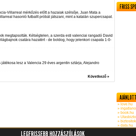
FRISS SP
cia-Villarreal mérkőzés előtt a hazaiak szélsője, Juan Mata a
llarreal hasonló futballt próbál játszani, mint a katalán szupercsapat.
kik megtapsolták. Kétségtelen, a szerda esti valenciai rangadó David
világbajnok csatára hazatért - de boldog, hogy jelenkori csapata 1-0-
s játékosa lesz a Valencia 29 éves argentin sztárja, Alejandro
Következő »
AJÁNLOTT
» love.hu
» ingatlano
» book.hu
» Utasbizto
» biztosito
» data.hu
LEGFRISSEBB HOZZÁSZÓLÁSOK