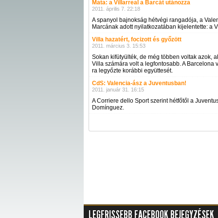
Mata: a Villarreal a Barcát utánozza
2011. április 7. 22:18
A spanyol bajnokság hétvégi rangadója, a Valen
Marcának adott nyilatkozatában kijelentette: a Vi
Villa hazatért, focizott és győzött
2011. március 3. 15:53
Sokan kifütyülték, de még többen voltak azok, a
Villa számára volt a legfontosabb. A Barcelona 
ra legyőzte korábbi együttesét.
CdS: Valencia-ász a Juventusban!
2011. január 31. 16:15
A Corriere dello Sport szerint hétfőtől a Juventu
Domínguez.
LEGFRISSEBB FACEBOOK BEJEGYZÉSEK