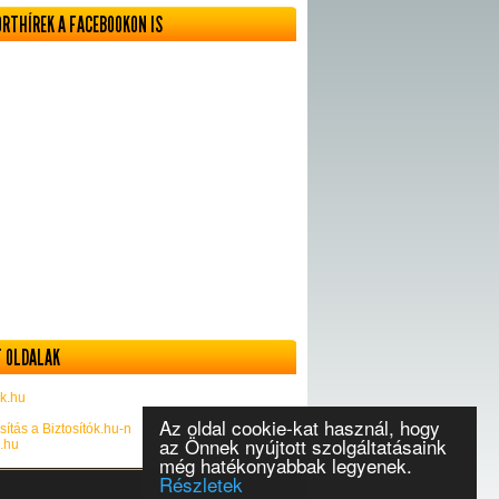
ORTHÍREK A FACEBOOKON IS
 OLDALAK
k.hu
Az oldal cookie-kat használ, hogy
sítás a Biztosítók.hu-n
az Önnek nyújtott szolgáltatásaink
k.hu
még hatékonyabbak legyenek.
Részletek