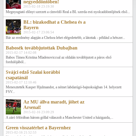
negyeddöntőben!
2015-02-18 23:19:30
Megnyugtató előnyt szerzett a címvédő Real a BL szerda esti nyolcaddöntőjének első...
BL: bizakodhat a Chelsea és a
Bayern
2015-02-17 23:06:54
Bár az eredmény alapján a Chelsea lehet elégedettebb, a látottak - például a hétszer...
Babosék továbbjutottak Dubajban
2015-02-17 14:02:08
Babos Tímea Kristina Mladenoviccsal az oldalán továbbjutott a páros első
fordulójából...
Svájci edző Szalai korábbi
csapatánál
2015-02-17 12:10:46
Menesztették Kasper Hjulmandot, a német labdarúgó-bajnokságban 14. helyezett
FSV...
Az MU állva maradt, jöhet az
Arsenal!
2015-02-16 23:09:29
A záró félórában három góllal válaszolt a Manchester United a házigazda,...
Green visszatérhet a Bayernhez
2015-02-16 21:52:53