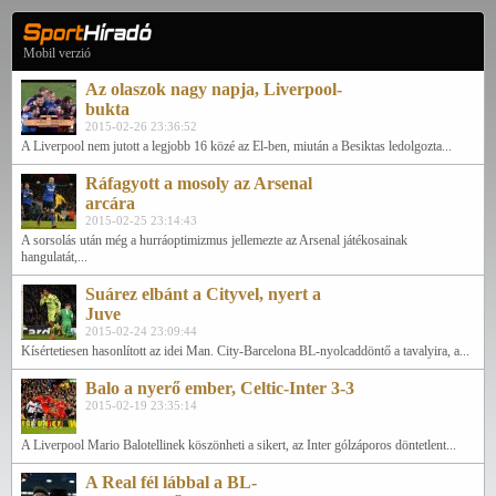
Mobil verzió
Az olaszok nagy napja, Liverpool-
bukta
2015-02-26 23:36:52
A Liverpool nem jutott a legjobb 16 közé az El-ben, miután a Besiktas ledolgozta...
Ráfagyott a mosoly az Arsenal
arcára
2015-02-25 23:14:43
A sorsolás után még a hurráoptimizmus jellemezte az Arsenal játékosainak
hangulatát,...
Suárez elbánt a Cityvel, nyert a
Juve
2015-02-24 23:09:44
Kísértetiesen hasonlított az idei Man. City-Barcelona BL-nyolcaddöntő a tavalyira, a...
Balo a nyerő ember, Celtic-Inter 3-3
2015-02-19 23:35:14
A Liverpool Mario Balotellinek köszönheti a sikert, az Inter gólzáporos döntetlent...
A Real fél lábbal a BL-