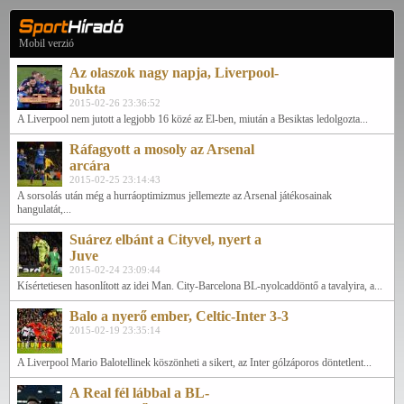
Mobil verzió
Az olaszok nagy napja, Liverpool-
bukta
2015-02-26 23:36:52
A Liverpool nem jutott a legjobb 16 közé az El-ben, miután a Besiktas ledolgozta...
Ráfagyott a mosoly az Arsenal
arcára
2015-02-25 23:14:43
A sorsolás után még a hurráoptimizmus jellemezte az Arsenal játékosainak
hangulatát,...
Suárez elbánt a Cityvel, nyert a
Juve
2015-02-24 23:09:44
Kísértetiesen hasonlított az idei Man. City-Barcelona BL-nyolcaddöntő a tavalyira, a...
Balo a nyerő ember, Celtic-Inter 3-3
2015-02-19 23:35:14
A Liverpool Mario Balotellinek köszönheti a sikert, az Inter gólzáporos döntetlent...
A Real fél lábbal a BL-