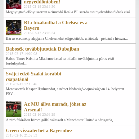
negyeddöntőben!
2015-02-18 23:19:30
Megnyugtató előnyt szerzett a címvédő Real a BL szerda esti nyolcaddöntőjének első...
BL: bizakodhat a Chelsea és a
Bayern
2015-02-17 23:06:54
Bár az eredmény alapján a Chelsea lehet elégedettebb, a látottak - például a hétszer...
Babosék továbbjutottak Dubajban
2015-02-17 14:02:08
Babos Tímea Kristina Mladenoviccsal az oldalán továbbjutott a páros első
fordulójából...
Svájci edző Szalai korábbi
csapatánál
2015-02-17 12:10:46
Menesztették Kasper Hjulmandot, a német labdarúgó-bajnokságban 14. helyezett
FSV...
Az MU állva maradt, jöhet az
Arsenal!
2015-02-16 23:09:29
A záró félórában három góllal válaszolt a Manchester United a házigazda,...
Green visszatérhet a Bayernhez
2015-02-16 21:52:53