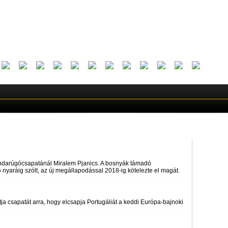
bdarúgócsapatánál Miralem Pjanics. A bosnyák támadó
 nyaráig szólt, az új megállapodással 2018-ig kötelezte el magát.
ja csapatát arra, hogy elcsapja Portugáliát a keddi Európa-bajnoki