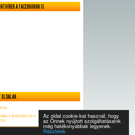
ORTHÍREK A FACEBOOKON IS
 OLDALAK
k.hu
Az oldal cookie-kat használ, hogy
sítás a Biztosítók.hu-n
az Önnek nyújtott szolgáltatásaink
k.hu
még hatékonyabbak legyenek.
Részletek