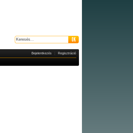
|
Bejelentkezés
Regisztráció