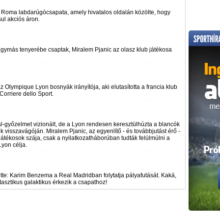
 Roma labdarúgócsapata, amely hivatalos oldalán közölte, hogy
ul akciós áron.
ymás tenyerébe csaptak, Miralem Pjanic az olasz klub játékosa
 Olympique Lyon bosnyák irányítója, aki elutasította a francia klub
Corriere dello Sport.
-győzelmet vizionált, de a Lyon rendesen keresztülhúzta a blancók
 visszavágóján. Miralem Pjanic, az egyenlítő - és továbbjutást érő -
i játékosok szája, csak a nyilatkozatháborúban tudták felülmúlni a
yon célja.
te: Karim Benzema a Real Madridban folytatja pályafutását. Kaká,
tasztikus galaktikus érkezik a csapathoz!