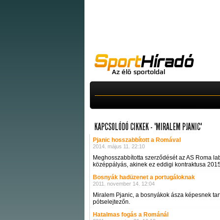
KAPCSOLÓDÓ CIKKEK - "MIRALEM PJANIC"
Pjanic hosszabbított a Romával
2014. május 11. 22:10
Meghosszabbította szerződését az AS Roma la
középpályás, akinek ez eddigi kontraktusa 2015
Bosnyák hadüzenet a portugáloknak
2011. november 14. 12:04
Miralem Pjanic, a bosnyákok ásza képesnek tart
pótselejtezőn.
Hatalmas fogás a Románál