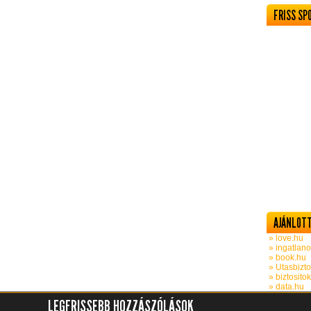
FRISS SP
AJÁNLOTT
» love.hu
» ingatlano
» book.hu
» Utasbizto
» biztosito
» data.hu
LEGFRISSEBB HOZZÁSZÓLÁSOK