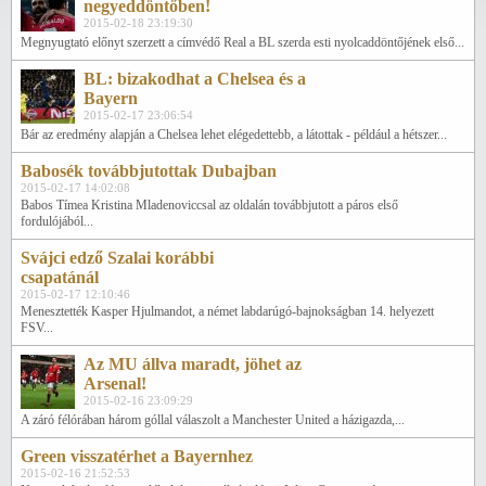
negyeddöntőben!
2015-02-18 23:19:30
Megnyugtató előnyt szerzett a címvédő Real a BL szerda esti nyolcaddöntőjének első...
BL: bizakodhat a Chelsea és a
Bayern
2015-02-17 23:06:54
Bár az eredmény alapján a Chelsea lehet elégedettebb, a látottak - például a hétszer...
Babosék továbbjutottak Dubajban
2015-02-17 14:02:08
Babos Tímea Kristina Mladenoviccsal az oldalán továbbjutott a páros első
fordulójából...
Svájci edző Szalai korábbi
csapatánál
2015-02-17 12:10:46
Menesztették Kasper Hjulmandot, a német labdarúgó-bajnokságban 14. helyezett
FSV...
Az MU állva maradt, jöhet az
Arsenal!
2015-02-16 23:09:29
A záró félórában három góllal válaszolt a Manchester United a házigazda,...
Green visszatérhet a Bayernhez
2015-02-16 21:52:53