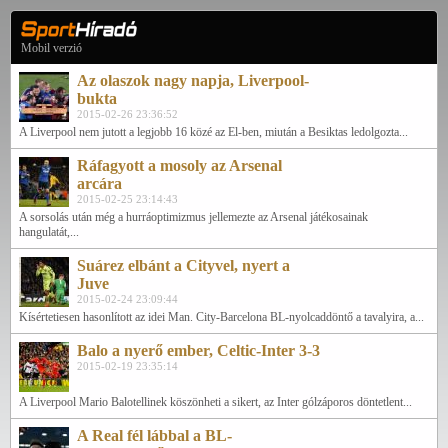
Mobil verzió
Az olaszok nagy napja, Liverpool-
bukta
2015-02-26 23:36:52
A Liverpool nem jutott a legjobb 16 közé az El-ben, miután a Besiktas ledolgozta...
Ráfagyott a mosoly az Arsenal
arcára
2015-02-25 23:14:43
A sorsolás után még a hurráoptimizmus jellemezte az Arsenal játékosainak
hangulatát,...
Suárez elbánt a Cityvel, nyert a
Juve
2015-02-24 23:09:44
Kísértetiesen hasonlított az idei Man. City-Barcelona BL-nyolcaddöntő a tavalyira, a...
Balo a nyerő ember, Celtic-Inter 3-3
2015-02-19 23:35:14
A Liverpool Mario Balotellinek köszönheti a sikert, az Inter gólzáporos döntetlent...
A Real fél lábbal a BL-