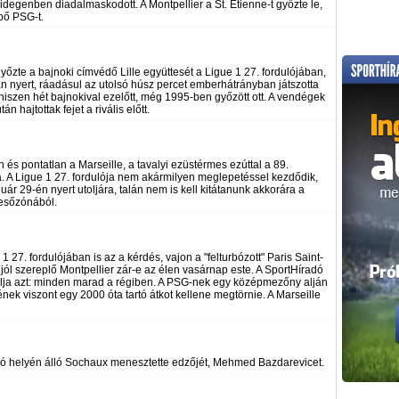
 idegenben diadalmaskodott. A Montpellier a St. Etienne-t győzte le,
pő PSG-t.
yőzte a bajnoki címvédő Lille együttesét a Ligue 1 27. fordulójában,
tán nyert, ráadásul az utolsó húsz percet emberhátrányban játszotta
 hiszen hét bajnokival ezelőtt, még 1995-ben győzött ott. A vendégek
 hajtottak fejet a rivális előtt.
és pontatlan a Marseille, a tavalyi ezüstérmes ezúttal a 89.
a. A Ligue 1 27. fordulója nem akármilyen meglepetéssel kezdődik,
ár 29-én nyert utoljára, talán nem is kell kitátanunk akkorára a
iesőzónából.
1 27. fordulójában is az a kérdés, vajon a "felturbózott" Paris Saint-
ól szereplő Montpellier zár-e az élen vasárnap este. A SportHíradó
aszolja azt: minden marad a régiben. A PSG-nek egy középmezőny alján
nek viszont egy 2000 óta tartó átkot kellene megtörnie. A Marseille
lsó helyén álló Sochaux menesztette edzőjét, Mehmed Bazdarevicet.