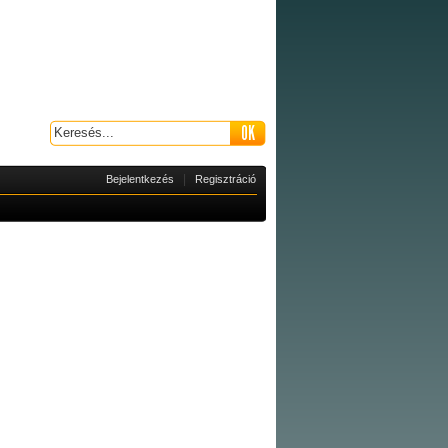
|
Bejelentkezés
Regisztráció