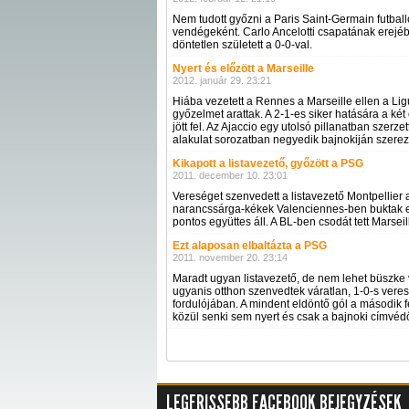
Nem tudott győzni a Paris Saint-Germain futbal
vendégeként. Carlo Ancelotti csapatának erej
döntetlen született a 0-0-val.
Nyert és előzött a Marseille
2012. január 29. 23:21
Hiába vezetett a Rennes a Marseille ellen a Ligu
győzelmet arattak. A 2-1-es siker hatására a két
jött fel. Az Ajaccio egy utolsó pillanatban szerzet
alakulat sorozatban negyedik bajnokiján szere
Kikapott a listavezető, győzött a PSG
2011. december 10. 23:01
Vereséget szenvedett a listavezető Montpellier 
narancssárga-kékek Valenciennes-ben buktak el
pontos együttes áll. A BL-ben csodát tett Marsei
Ezt alaposan elbaltázta a PSG
2011. november 20. 23:14
Maradt ugyan listavezető, de nem lehet büszke v
ugyanis otthon szenvedtek váratlan, 1-0-s veres
fordulójában. A mindent eldöntő gól a második fé
közül senki sem nyert és csak a bajnoki címvédő 
LEGFRISSEBB FACEBOOK BEJEGYZÉSEK