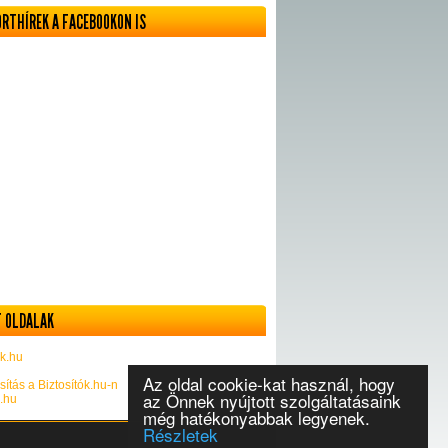
ORTHÍREK A FACEBOOKON IS
 OLDALAK
k.hu
Az oldal cookie-kat használ, hogy
sítás a Biztosítók.hu-n
az Önnek nyújtott szolgáltatásaink
k.hu
még hatékonyabbak legyenek.
Részletek