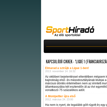
KAPCSOLÓDÓ CIKKEK - "LIGUE 1 (FRANCIAORSZÁ
Elmarad a sztrájk a Ligue 1-ben!
2013. november 14. 16:32
Az októberi bejelentéssel ellentétben mégsem 
bajnokság első- és másodosztályának klubjai a 
márciusi döntés értelmében nem az érintett munk
államkasszába két esztendőn át az évi egymillió 
vonatkozó 75 százalékos adót.
A Montpellier újra első
2012. március 24. 23:00
Ha nem is nyert, de legalább gólt rúgott és egy 