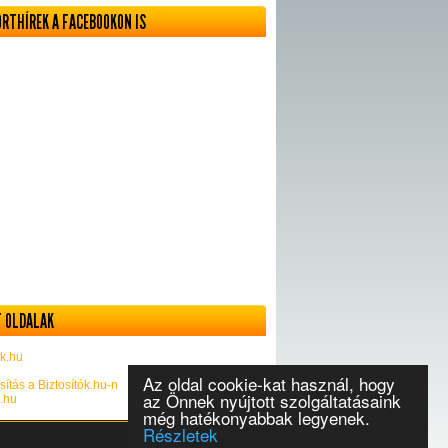
ORTHÍREK A FACEBOOKON IS
 OLDALAK
k.hu
Az oldal cookie-kat használ, hogy
sítás a Biztosítók.hu-n
az Önnek nyújtott szolgáltatásaink
k.hu
még hatékonyabbak legyenek.
Részletek