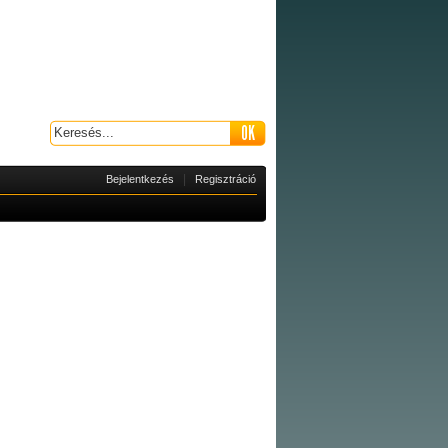
|
Bejelentkezés
Regisztráció