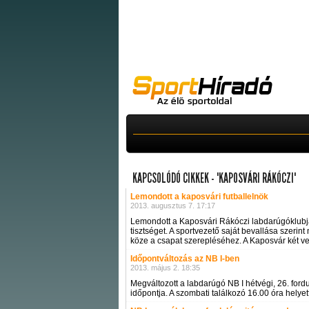
KAPCSOLÓDÓ CIKKEK - "KAPOSVÁRI RÁKÓCZI"
Lemondott a kaposvári futballelnök
2013. augusztus 7. 17:17
Lemondott a Kaposvári Rákóczi labdarúgóklubjána
tisztséget. A sportvezető saját bevallása szer
köze a csapat szerepléséhez. A Kaposvár két ve
Időpontváltozás az NB I-ben
2013. május 2. 18:35
Megváltozott a labdarúgó NB I hétvégi, 26. fo
időpontja. A szombati találkozó 16.00 óra helyet