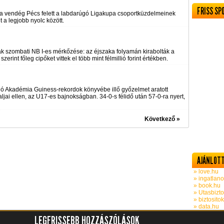
FRISS SP
a vendég Pécs felett a labdarúgó Ligakupa csoportküzdelmeinek
ét a legjobb nyolc között.
k szombati NB I-es mérkőzése: az éjszaka folyamán kirabolták a
zerint főleg cipőket vittek el több mint félmillió forint értékben.
 Akadémia Guiness-rekordok könyvébe illő győzelmet aratott
aljai ellen, az U17-es bajnokságban. 34-0-s félidő után 57-0-ra nyert,
Következő »
AJÁNLOTT
» love.hu
» ingatlano
» book.hu
» Utasbizto
» biztosito
» data.hu
LEGFRISSEBB HOZZÁSZÓLÁSOK