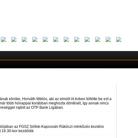
k elnöke, Horváth Miklós, aki az elmúlt öt évben töltötte be ezt a
int már több hónappal korábban meghozta döntését, így annak nincs
reséggel rajtolt az OTP Bank Ligában.
rdulójában az FGSZ Siófok-Kaposvári Rákóczi mérkőzés kezdési
t 18.30-kor kezdődik.