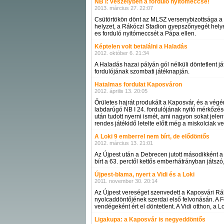
NB I: veszélyben a forduló nyitómeccse!
2013. március 27. 22:07
Csütörtökön dönt az MLSZ versenybizottsága a hé
helyzet, a Rákóczi Stadion gyepszőnyegét helyen
es forduló nyitómeccsét a Pápa ellen.
Képtelen volt betalálni a Haladás
2012. október 6. 21:34
A Haladás hazai pályán gól nélküli döntetlent j
fordulójának szombati játéknapján.
Hatalmas fordulat Kaposváron
2012. április 13. 20:05
Őrületes hajrát produkált a Kaposvár, és a végé
labdarúgó NB I 24. fordulójának nyitó mérkőzés
után tudott nyerni ismét, ami nagyon sokat jelen
rendes játékidő letelte előtt még a miskolciak v
A Loki 9 emberrel nem bírt, de elődöntős
2012. március 13. 21:01
Az Újpest után a Debrecen jutott másodikként 
bírt a 63. perctől kettős emberhátrányban játsz
Újpest-blama, nyert a Vidi és a Loki
2011. november 30. 20:14
Az Újpest vereséget szenvedett a Kaposvári R
nyolcaddöntőjének szerdai első felvonásán. A
vendégeként ért el döntetlent. A Vidi otthon, a
Ligakupa: a Kaposvár is negyeddöntős