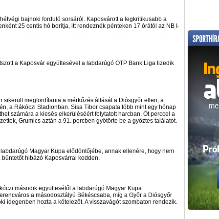
tvégi bajnoki forduló sorsáról. Kaposvárott a legkritikusabb a
ként 25 centis hó borítja, itt rendeznék pénteken 17 órától az NB I-
átszott a Kaposvár együttesével a labdarúgó OTP Bank Liga tizedik
n sikerült megfordítania a mérkőzés állását a Diósgyőr ellen, a
én, a Rákóczi Stadionban. Sisa Tibor csapata több mint egy hónap
thet számára a kiesés elkerüléséért folytatott harcban. Öt perccel a
ezettek, Grumics aztán a 91. percben gyötörte be a győztes találatot.
a labdarúgó Magyar Kupa elődöntőjébe, annak ellenére, hogy nem
ó, büntetőt hibázó Kaposvárral kedden.
ákóczi második együttesétől a labdarúgó Magyar Kupa
 Ferencváros a másodosztályú Békéscsaba, míg a Győr a Diósgyőr
 Loki idegenben hozta a kötelezőt. A visszavágót szombaton rendezik.