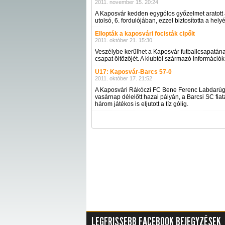
2011. november 15. 20:24
A Kaposvár kedden egygólos győzelmet aratott 
utolsó, 6. fordulójában, ezzel biztosította a hely
Ellopták a kaposvári focisták cipőit
2011. október 21. 15:30
Veszélybe kerülhet a Kaposvár futballcsapatána
csapat öltözőjét. A klubtól származó információk s
U17: Kaposvár-Barcs 57-0
2011. október 17. 21:52
A Kaposvári Rákóczi FC Bene Ferenc Labdarúgó
vasárnap délelőtt hazai pályán, a Barcsi SC fiat
három játékos is eljutott a tíz gólig.
LEGFRISSEBB FACEBOOK BEJEGYZÉSEK