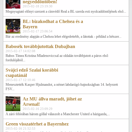
negyeddöntőben!
2015-02-18 23:19:30
Megnyugtató előnyt szerzett a címvédő Real a BL szerda esti nyolcaddöntőjének első...
BL: bizakodhat a Chelsea és a
Bayern
2015-02-17 23:06:54
Bár az eredmény alapján a Chelsea lehet elégedettebb, a látottak - például a hétszer...
Babosék továbbjutottak Dubajban
2015-02-17 14:02:08
Babos Tímea Kristina Mladenoviccsal az oldalán továbbjutott a páros első
fordulójából...
Svájci edző Szalai korábbi
csapatánál
2015-02-17 12:10:46
Menesztették Kasper Hjulmandot, a német labdarúgó-bajnokságban 14. helyezett
FSV...
Az MU állva maradt, jöhet az
Arsenal!
2015-02-16 23:09:29
A záró félórában három góllal válaszolt a Manchester United a házigazda,...
Green visszatérhet a Bayernhez
2015-02-16 21:52:53