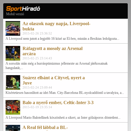
Mobil verzió
Az olaszok nagy napja, Liverpool-
bukta
2015-02-26 23:36:52
A Liverpool nem jutott a legjobb 16 közé az El-ben, miután a Besiktas ledolgozta...
Ráfagyott a mosoly az Arsenal
arcára
2015-02-25 23:14:43
A sorsolás után még a hurráoptimizmus jellemezte az Arsenal játékosainak
hangulatát,...
Suárez elbánt a Cityvel, nyert a
Juve
2015-02-24 23:09:44
Kísértetiesen hasonlított az idei Man. City-Barcelona BL-nyolcaddöntő a tavalyira, a...
Balo a nyerő ember, Celtic-Inter 3-3
2015-02-19 23:35:14
A Liverpool Mario Balotellinek köszönheti a sikert, az Inter gólzáporos döntetlent...
A Real fél lábbal a BL-