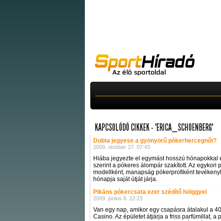
KAPCSOLÓDÓ CIKKEK - "ERICA_SCHOENBERG"
Dobta jegyese a gyönyörű pókerhercegnőt?
2009. október 27. 07:43
Hiába jegyezte el egymást hosszú hónapokkal e
szerint a pókeres álompár szakított. Az egykori 
modellként, manapság pókerprofiként tevékenyke
hónapja saját útját járja.
Pikáns pókercsata ezer szédítő hölggyel
2009. június 8. 22:23
Van egy nap, amikor egy csapásra átalakul a 4
Casino. Az épületet átjárja a friss parfümillat