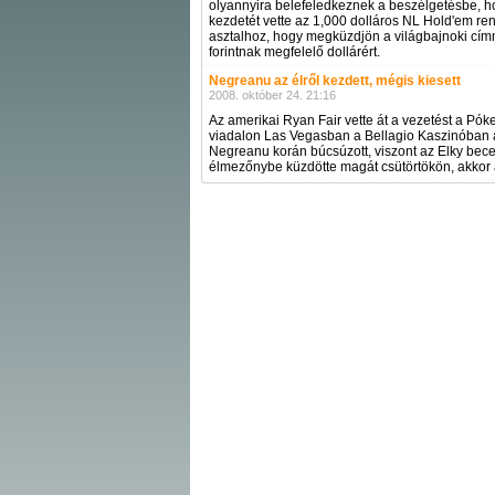
olyannyira belefeledkeznek a beszélgetésbe, hogy
kezdetét vette az 1,000 dolláros NL Hold'em ren
asztalhoz, hogy megküzdjön a világbajnoki címme
forintnak megfelelő dollárért.
Negreanu az élről kezdett, mégis kiesett
2008. október 24. 21:16
Az amerikai Ryan Fair vette át a vezetést a Pó
viadalon Las Vegasban a Bellagio Kaszinóban a 
Negreanu korán búcsúzott, viszont az Elky bece
élmezőnybe küzdötte magát csütörtökön, akkor