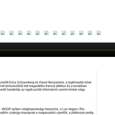
zelőtt Erica Schoenberg és David Benyamine, a legfrissebb hírek
profi teniszezőből lett magastétes francia játékos és a korábban
dő barátnője az egyik portál információi szerint immár négy
0. WSOP (póker-világbajnokság) helyszíne, a Las Vegas-i Rio
, a padlón csakúgy kopognak a magassarkú cipellők, a játékosok pedig