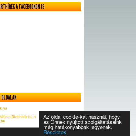
ORTHÍREK A FACEBOOKON IS
 OLDALAK
k.hu
Az oldal cookie-kat használ, hogy
sítás a Biztosítók.hu-n
az Önnek nyújtott szolgáltatásaink
k.hu
még hatékonyabbak legyenek.
Részletek