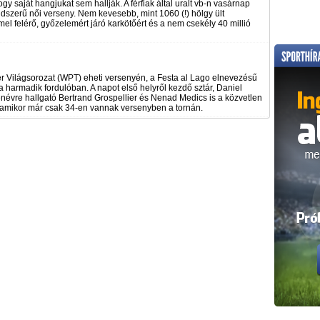
 saját hangjukat sem hallják. A férfiak által uralt vb-n vasárnap
dszerű női verseny. Nem kevesebb, mint 1060 (!) hölgy ült
l felérő, győzelemért járó karkötőért és a nem csekély 40 millió
ker Világsorozat (WPT) eheti versenyén, a Festa al Lago elnevezésű
harmadik fordulóban. A napot első helyről kezdő sztár, Daniel
névre hallgató Bertrand Grospellier és Nenad Medics is a közvetlen
 amikor már csak 34-en vannak versenyben a tornán.