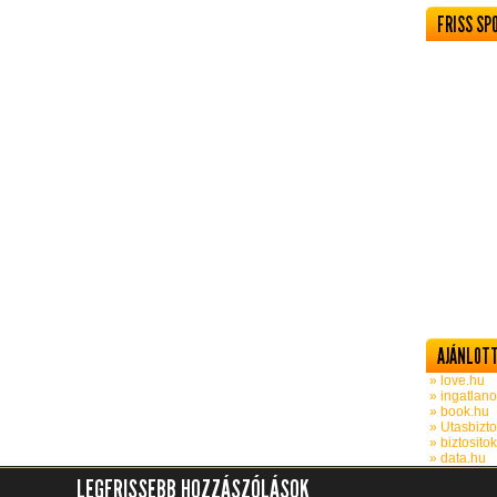
FRISS SP
AJÁNLOTT
» love.hu
» ingatlano
» book.hu
» Utasbizto
» biztosito
» data.hu
LEGFRISSEBB HOZZÁSZÓLÁSOK