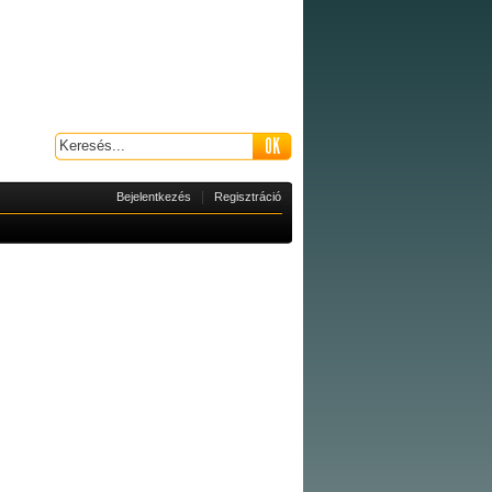
|
Bejelentkezés
Regisztráció