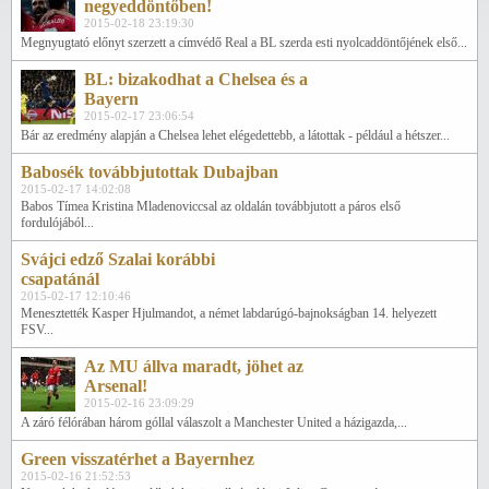
negyeddöntőben!
2015-02-18 23:19:30
Megnyugtató előnyt szerzett a címvédő Real a BL szerda esti nyolcaddöntőjének első...
BL: bizakodhat a Chelsea és a
Bayern
2015-02-17 23:06:54
Bár az eredmény alapján a Chelsea lehet elégedettebb, a látottak - például a hétszer...
Babosék továbbjutottak Dubajban
2015-02-17 14:02:08
Babos Tímea Kristina Mladenoviccsal az oldalán továbbjutott a páros első
fordulójából...
Svájci edző Szalai korábbi
csapatánál
2015-02-17 12:10:46
Menesztették Kasper Hjulmandot, a német labdarúgó-bajnokságban 14. helyezett
FSV...
Az MU állva maradt, jöhet az
Arsenal!
2015-02-16 23:09:29
A záró félórában három góllal válaszolt a Manchester United a házigazda,...
Green visszatérhet a Bayernhez
2015-02-16 21:52:53