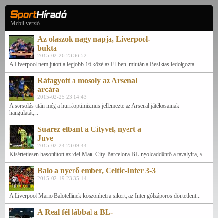
Mobil verzió
Az olaszok nagy napja, Liverpool-
bukta
2015-02-26 23:36:52
A Liverpool nem jutott a legjobb 16 közé az El-ben, miután a Besiktas ledolgozta...
Ráfagyott a mosoly az Arsenal
arcára
2015-02-25 23:14:43
A sorsolás után még a hurráoptimizmus jellemezte az Arsenal játékosainak
hangulatát,...
Suárez elbánt a Cityvel, nyert a
Juve
2015-02-24 23:09:44
Kísértetiesen hasonlított az idei Man. City-Barcelona BL-nyolcaddöntő a tavalyira, a...
Balo a nyerő ember, Celtic-Inter 3-3
2015-02-19 23:35:14
A Liverpool Mario Balotellinek köszönheti a sikert, az Inter gólzáporos döntetlent...
A Real fél lábbal a BL-