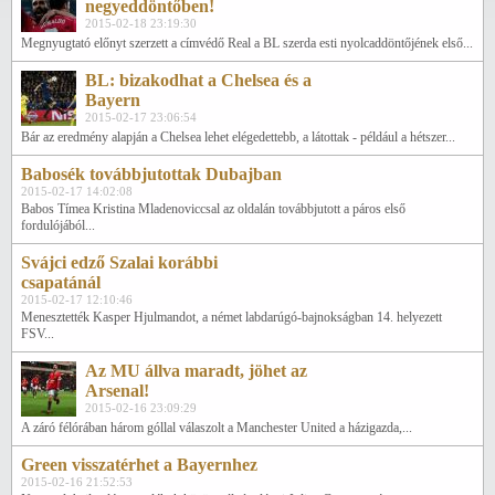
negyeddöntőben!
2015-02-18 23:19:30
Megnyugtató előnyt szerzett a címvédő Real a BL szerda esti nyolcaddöntőjének első...
BL: bizakodhat a Chelsea és a
Bayern
2015-02-17 23:06:54
Bár az eredmény alapján a Chelsea lehet elégedettebb, a látottak - például a hétszer...
Babosék továbbjutottak Dubajban
2015-02-17 14:02:08
Babos Tímea Kristina Mladenoviccsal az oldalán továbbjutott a páros első
fordulójából...
Svájci edző Szalai korábbi
csapatánál
2015-02-17 12:10:46
Menesztették Kasper Hjulmandot, a német labdarúgó-bajnokságban 14. helyezett
FSV...
Az MU állva maradt, jöhet az
Arsenal!
2015-02-16 23:09:29
A záró félórában három góllal válaszolt a Manchester United a házigazda,...
Green visszatérhet a Bayernhez
2015-02-16 21:52:53