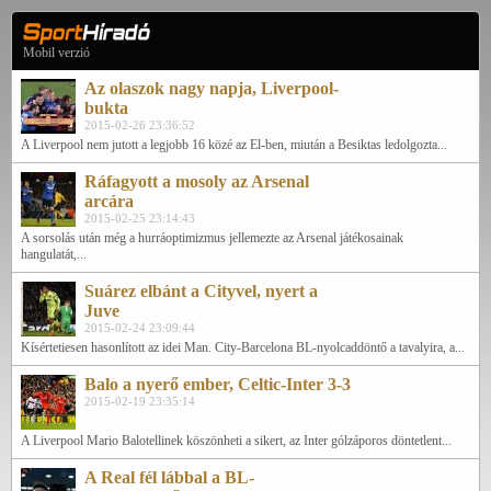
Mobil verzió
Az olaszok nagy napja, Liverpool-
bukta
2015-02-26 23:36:52
A Liverpool nem jutott a legjobb 16 közé az El-ben, miután a Besiktas ledolgozta...
Ráfagyott a mosoly az Arsenal
arcára
2015-02-25 23:14:43
A sorsolás után még a hurráoptimizmus jellemezte az Arsenal játékosainak
hangulatát,...
Suárez elbánt a Cityvel, nyert a
Juve
2015-02-24 23:09:44
Kísértetiesen hasonlított az idei Man. City-Barcelona BL-nyolcaddöntő a tavalyira, a...
Balo a nyerő ember, Celtic-Inter 3-3
2015-02-19 23:35:14
A Liverpool Mario Balotellinek köszönheti a sikert, az Inter gólzáporos döntetlent...
A Real fél lábbal a BL-