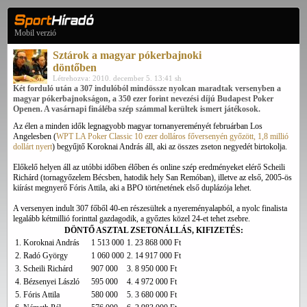
Mobil verzió
Sztárok a magyar pókerbajnoki
döntőben
Létrehozva: 2010. december 5. 13:41 sh
Két forduló után a 307 indulóból mindössze nyolcan maradtak versenyben a
magyar pókerbajnokságon, a 350 ezer forint nevezési díjú Budapest Poker
Openen. A vasárnapi fináléba szép számmal kerültek ismert játékosok.
Az élen a minden idők legnagyobb magyar tornanyereményét februárban Los
Angelesben (
WPT LA Poker Classic 10 ezer dolláros főversenyén győzött, 1,8 millió
dollárt nyert
) begyűjtő Koroknai András áll, aki az összes zseton negyedét birtokolja.
Előkelő helyen áll az utóbbi időben élőben és online szép eredményeket elérő Scheili
Richárd (tornagyőzelem Bécsben, hatodik hely San Remóban), illetve az első, 2005-ös
kiírást megnyerő Fóris Attila, aki a BPO történetének első duplázója lehet.
A versenyen indult 307 főből 40-en részesültek a nyereményalapból, a nyolc finalista
legalább kétmillió forinttal gazdagodik, a győztes közel 24-et tehet zsebre.
DÖNTŐ ASZTAL ZSETONÁLLÁS, KIFIZETÉS:
1. Koroknai András
1 513 000
1. 23 868 000 Ft
2. Radó György
1 060 000
2. 14 917 000 Ft
3. Scheili Richárd
907 000
3. 8 950 000 Ft
4. Bézsenyei László
595 000
4. 4 972 000 Ft
5. Fóris Attila
580 000
5. 3 680 000 Ft