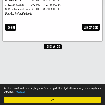
6. Németh Pál
576 000
6. 2 983 000 Ft
7. Rehák Roland
572 000
7. 2 486 000 Ft
8. Rácz Kálmán Csaba
338 000
8. 2 008 000 Ft
Forrás: PokerAkadémia
Főoldal
Lap tetejére
Teljes verzió
Az oldal cookie-kat használ, hogy az Önnek nyújtott szolgáltatásaink még hatékonyabbak
legyenek.
Részletek
OK