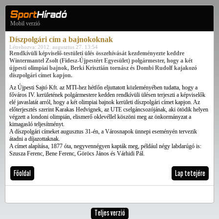
Mobil verzió
Díszpolgári cím a bajnokoknak
Létrehozva: 2012. augusztus 27. 13:54
Rendkívüli képviselő-testületi ülés összehívását kezdeményezte keddre
Wintermantel Zsolt (Fidesz-Újpestért Egyesület) polgármester, hogy a két
újpesti olimpiai bajnok, Berki Krisztián tornász és Dombi Rudolf kajakozó
díszpolgári címet kapjon.
Az Újpesti Sajtó Kft. az MTI-hez hétfőn eljuttatott közleményében tudatta, hogy a
főváros IV. kerületének polgármestere kedden rendkívüli ülésen terjeszti a képviselők
elé javaslatát arról, hogy a két olimpiai bajnok kerületi díszpolgári címet kapjon. Az
előterjesztés szerint Karakas Hedvignek, az UTE cselgáncsozójának, aki ötödik helyen
végzett a londoni olimpián, elismerő oklevéllel köszöni meg az önkormányzat a
kimagasló teljesítményt.
A díszpolgári címeket augusztus 31-én, a Városnapok ünnepi eseményén tervezik
átadni a díjazottaknak.
A címet alapítása, 1877 óta, negyvennégyen kapták meg, például négy labdarúgó is:
Szusza Ferenc, Bene Ferenc, Göröcs János és Várhidi Pál.
Főoldal
Lap tetejére
Teljes verzió