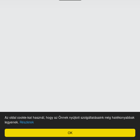
Az oldal cookie-kat használ, hogy az Önnek nyújtott szolgáltatásaink még hatékonyabbak
legyenek.
Részletek
OK