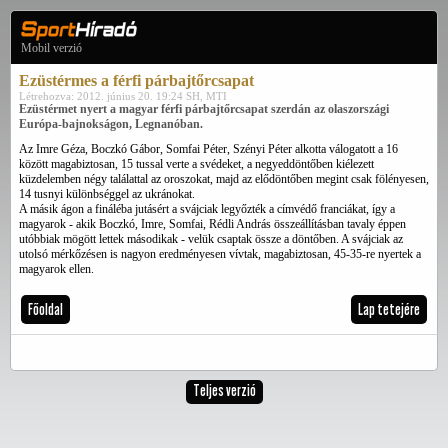
Mobil verzió
Ezüstérmes a férfi párbajtőrcsapat
Létrehozva: 2012. június 20. 19:24 SH, MTI
Ezüstérmet nyert a magyar férfi párbajtőrcsapat szerdán az olaszországi
Európa-bajnokságon, Legnanóban.
Az Imre Géza, Boczkó Gábor, Somfai Péter, Szényi Péter alkotta válogatott a 16
között magabiztosan, 15 tussal verte a svédeket, a negyeddöntőben kiélezett
küzdelemben négy találattal az oroszokat, majd az elődöntőben megint csak fölényesen,
14 tusnyi különbséggel az ukránokat.
A másik ágon a fináléba jutásért a svájciak legyőzték a címvédő franciákat, így a
magyarok - akik Boczkó, Imre, Somfai, Rédli András összeállításban tavaly éppen
utóbbiak mögött lettek másodikak - velük csaptak össze a döntőben. A svájciak az
utolsó mérkőzésen is nagyon eredményesen vívtak, magabiztosan, 45-35-re nyertek a
magyarok ellen.
Főoldal
Lap tetejére
Teljes verzió