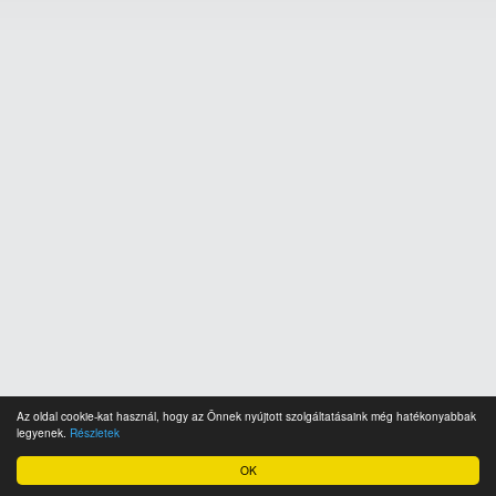
Az oldal cookie-kat használ, hogy az Önnek nyújtott szolgáltatásaink még hatékonyabbak
legyenek.
Részletek
OK