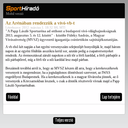
Mobil verzió
Az Arénában rendezzük a vívó-vb-t
Létrehozva: 2012. március 1. 18:32 SH, MTI
"A Papp László Sportaréna ad otthont a budapesti vívó-világbajnokságnak
2013. augusztus 5. és 12. között" - közölte Füleky András, a Magyar
Vívószövetség (MVSZ) ügyvezető igazgatója csütörtökön sajtótájékoztatóján.
A vb első két napján a hat egyéni versenyszám selejtezőjét bonyolítják le, majd három
napon át az egyéni főtáblás asszókra kerül sor, azután pedig a csapatversenyeket
rendezik. Az éremosztással záruló napokon a női tőr a férfi karddal, a férfi párbajtőr a
női párbajtőrrel, míg a férfi tőr a női karddal lesz majd párban.
Beszámolt továbbá arról is, hogy az MVSZ készen áll arra, hogy a kerekesszékesek
versenyeit is megrendezze, ha a jogtulajdonos döntéshozó szervezet, az IWAS
engedélyezi Budapestnek. Ha a kerekesszékesek is a magyar fővárosba jönnek, az ő
versenyeik a Körcsarnokban lesznek, s csak a döntők résztvevői vívnak majd a Papp
László Sportarénában.
Főoldal
Lap tetejére
Teljes verzió