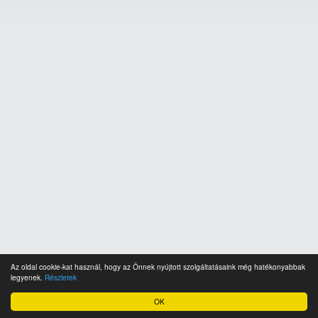
Az oldal cookie-kat használ, hogy az Önnek nyújtott szolgáltatásaink még hatékonyabbak
legyenek.
Részletek
OK